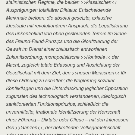
stalinistischen Regime, die beiden >>klassischen<<
Ausprägungen totalitärer Diktatur. Entscheidende
Merkmale bleiben: die absolut gesetzte, exklusive
Ideologie mit revolutionärem Anspruch; die Legalisierung
des unkontrolliert von oben gesteuerten Terrors im Sinne
des Freund-Feind-Prinzips und die Glorifizierung der
Gewalt im Dienst einer chiliastisch entworfenen
Zukunftsordnung; monopolistische >>Kontrolle<< der
Macht, zugleich totale Erfassung und Ausrichtung der
Gesellschaft mit dem Ziel, den >>neuen Menschen<< für
diese Ordnung zu schaffen; die Negierung sozialer
Konfliktlagen und die Unterdrückung jeglicher Opposition
zugunsten des technologisch verstandenen, ideologisch
sanktionierten Funktionsprinzips; schließlich die
unvermittelte, irrationale Identifizierung der Herrschaft
einer Führung – Diktator oder Clique – mit den Interessen
des >>Ganzen<<, der dekretierten Volksgemeinschaft