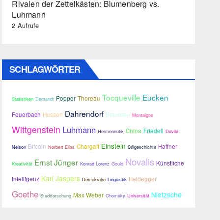
Rivalen der Zettelkästen: Blumenberg vs.
Luhmann
2 Aufrufe
SCHLAGWÖRTER
Tocqueville
Eucken
Popper
Thoreau
Statistiken
Demandt
Dahrendorf
Feuerbach
Husserl
Bourdieu
Montaigne
Wittgenstein
Luhmann
China
Friedell
Hermeneutik
Davilá
Einstein
Bitcoin
Chargaff
Haffner
Nelson
Norbert Elias
Stilgeschichte
Novalis
Ernst Jünger
Künstliche
Kreativität
Konrad Lorenz
Gould
Karl Jaspers
Intelligenz
Heidegger
Demokratie
Linguistik
Goethe
Nietzsche
Max Weber
Stadtforschung
Chomsky
Universität