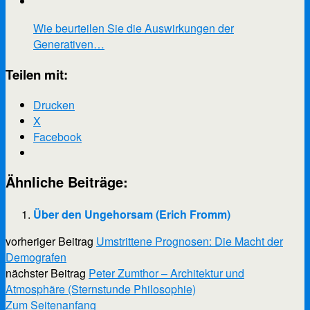
Wie beurteilen Sie die Auswirkungen der
Generativen…
Teilen mit:
Drucken
X
Facebook
Ähnliche Beiträge:
Über den Ungehorsam (Erich Fromm)
vorheriger Beitrag
Umstrittene Prognosen: Die Macht der
Demografen
nächster Beitrag
Peter Zumthor – Architektur und
Atmosphäre (Sternstunde Philosophie)
Scroll
Zum Seitenanfang