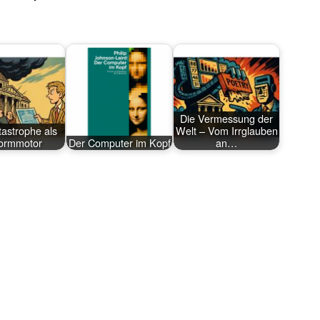
Die Vermessung der
tastrophe als
Welt – Vom Irrglauben
ormmotor
Der Computer im Kopf
an…