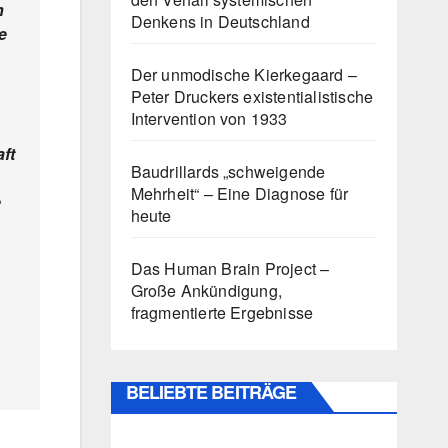
n
Denkens in Deutschland
e
Der unmodische Kierkegaard –
Peter Druckers existentialistische
Intervention von 1933
ft
Baudrillards „schweigende
Mehrheit“ – Eine Diagnose für
e
heute
Das Human Brain Project –
Große Ankündigung,
fragmentierte Ergebnisse
BELIEBTE BEITRÄGE