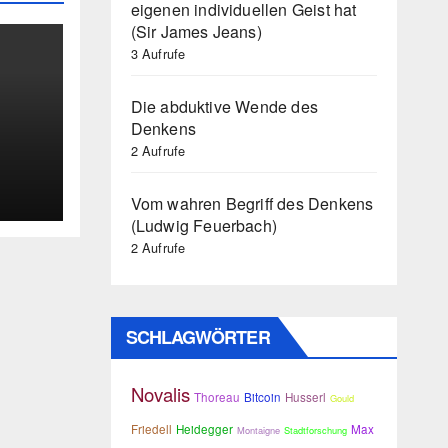
eigenen individuellen Geist hat
(Sir James Jeans)
3 Aufrufe
Die abduktive Wende des
Denkens
2 Aufrufe
e
Vom wahren Begriff des Denkens
(Ludwig Feuerbach)
2 Aufrufe
SCHLAGWÖRTER
Novalis
Thoreau
Bitcoin
Husserl
Gould
Friedell
Heidegger
Max
Montaigne
Stadtforschung