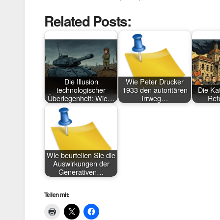
Related Posts:
Die Illusion
Wie Peter Drucker
technologischer
1933 den autoritären
Die Ka
Überlegenheit: Wie…
Irrweg…
Ref
Wie beurteilen Sie die
Auswirkungen der
Generativen…
Teilen mit: