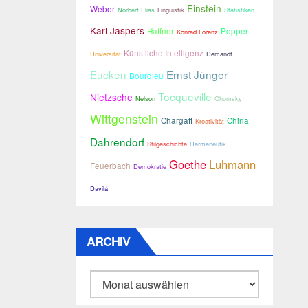
Einstein
Weber
Norbert Elias
Linguistik
Statistiken
Karl Jaspers
Haffner
Popper
Konrad Lorenz
Künstliche Intelligenz
Universität
Demandt
Eucken
Ernst Jünger
Bourdieu
Tocqueville
Nietzsche
Nelson
Chomsky
Wittgenstein
Chargaff
China
Kreativität
Dahrendorf
Stilgeschichte
Hermeneutik
Goethe
Luhmann
Feuerbach
Demokratie
Davilá
ARCHIV
Archiv