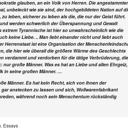
emokratie glauben, an ein Volk von Herren. Die angestammte
 unbeleckt wie sie sind, der hochgebildeten Nation auf di
 zu leben, sicherer zu leben als die, die nur der Geist führt.
 und werden schwerlich der Überspannung und Gewalt
as extrem Tyrannische ist hier so unwahrscheinlich wie die
ch keine Liebe. .. Man liebt einander nicht und liebt auch
er Herrenstaat ist eine Organisation der Menschenfeindscha
en, die hier wie überall die größere Wärme des Geschlechts
en verdammt und verdorben für die tätige Verbrüderung, di
: nur große Männer. Was es hat an Liebe und allen Ehrgeiz,
olk in seine großen Männer. …
oße Männer. Es hat kein Recht, sich von ihnen der
gar anstecken zu lassen und sich, Wollwarenfabrikant
reden, während noch sein Menschentum rückständig
h. Essays