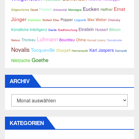
Eucken
Ernst
Friedell
Haffner
Stilgeschichte
Gould
Universität
Montaigne
Jünger
Popper
Max Weber
Statistiken
Norbert Elias
Linguistik
Chomsky
Einstein
Künstliche Intelligenz
Husserl
Bitcoin
Davilá
Stadtforschung
Luhmann
Thoreau
Bourdieu
China
Nelson
Konrad Lorenz
Demokratie
Novalis
Tocqueville
Karl Jaspers
Chargaff
Hermeneutik
Demandt
Goethe
Nietzsche
ARCHIV
Archiv
KATEGORIEN