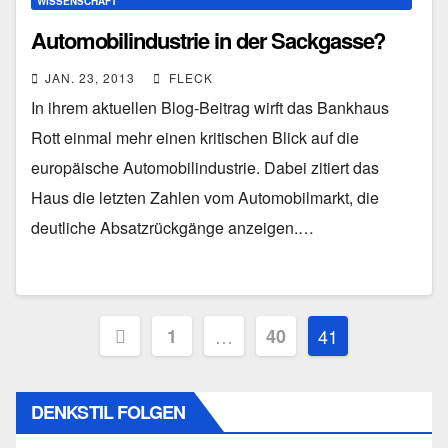
WISSENSCHAFT
Automobilindustrie in der Sackgasse?
JAN. 23, 2013
FLECK
In ihrem aktuellen Blog-Beitrag wirft das Bankhaus
Rott einmal mehr einen kritischen Blick auf die
europäische Automobilindustrie. Dabei zitiert das
Haus die letzten Zahlen vom Automobilmarkt, die
deutliche Absatzrückgänge anzeigen.…
Seitennummerierung
1
…
40
41
der
Beiträge
DENKSTIL FOLGEN