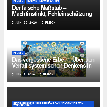
DENKEN
POLITIK UND WIRTSCHAFT
Der falsche Maßstab –
Machtinstinkt, Fehleinschätzung
und die Grenzen intellektueller
JUNI 26, 2026
FLECK
Urteilskraft
DENKEN
Das vergessene Erbe — Über den
Verfall systemischen Denkens in
Deutschland
JUNI 7, 2026
FLECK
EINIGE INTERESSANTE BEITRÄGE AUS PHILOSOPHIE UND
WISSENSCHAFT