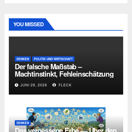
YOU MISSED
DENKEN
POLITIK UND WIRTSCHAFT
Der falsche Maßstab –
Machtinstinkt, Fehleinschätzung
und die Grenzen intellektueller
JUNI 26, 2026
FLECK
Urteilskraft
DENKEN
Das vergessene Erbe — Über den