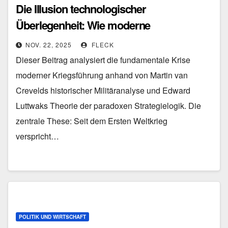
Die Illusion technologischer
Überlegenheit: Wie moderne
Kriegsführung an ihren eigenen
NOV. 22, 2025
FLECK
Widersprüchen scheitert
Dieser Beitrag analysiert die fundamentale Krise
moderner Kriegsführung anhand von Martin van
Crevelds historischer Militäranalyse und Edward
Luttwaks Theorie der paradoxen Strategielogik. Die
zentrale These: Seit dem Ersten Weltkrieg
verspricht…
POLITIK UND WIRTSCHAFT