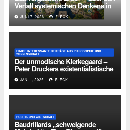
Verfall systemischen Denkens in
Deutschland
JUNI 7, 2026
FLECK
EINIGE INTERESSANTE BEITRÄGE AUS PHILOSOPHIE UND
WISSENSCHAFT
Der unmodische Kierkegaard –
Peter Druckers existentialistische
Intervention von 1933
JAN. 1, 2026
FLECK
POLITIK UND WIRTSCHAFT
Baudrillards „schweigende