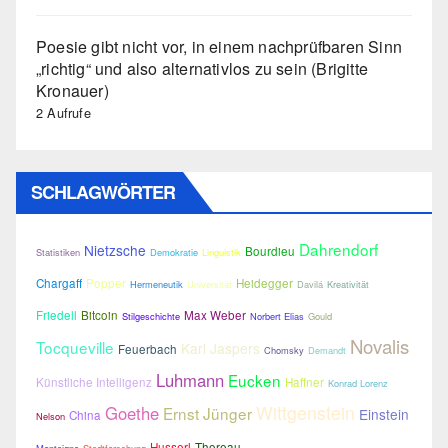
Poesie gibt nicht vor, in einem nachprüfbaren Sinn
„richtig“ und also alternativlos zu sein (Brigitte
Kronauer)
2 Aufrufe
SCHLAGWÖRTER
Dahrendorf
Nietzsche
Bourdieu
Statistiken
Demokratie
Linguistik
Chargaff
Popper
Heidegger
Hermeneutik
Universität
Davilá
Kreativität
Friedell
Bitcoin
Max Weber
Stilgeschichte
Norbert Elias
Gould
Novalis
Tocqueville
Karl Jaspers
Feuerbach
Chomsky
Demandt
Luhmann
Eucken
Künstliche Intelligenz
Haffner
Konrad Lorenz
Wittgenstein
Goethe
Ernst Jünger
Einstein
China
Nelson
Husserl
Thoreau