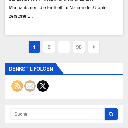
Mechanismen, die Freiheit im Namen der Utopie
zerstören.…
Seitennummerierung
1
2
…
98
der
Beiträge
DENKSTIL FOLGEN