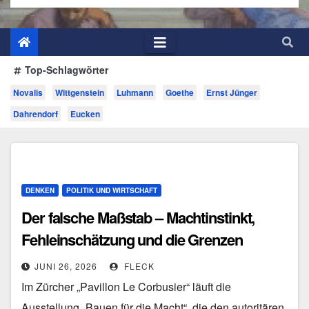
Top-Schlagwörter
Novalis
Wittgenstein
Luhmann
Goethe
Ernst Jünger
Dahrendorf
Eucken
DENKEN
POLITIK UND WIRTSCHAFT
Der falsche Maßstab – Machtinstinkt,
Fehleinschätzung und die Grenzen
intellektueller Urteilskraft
JUNI 26, 2026
FLECK
Im Zürcher „Pavillon Le Corbusier“ läuft die
Ausstellung „Bauen für die Macht“, die den autoritären