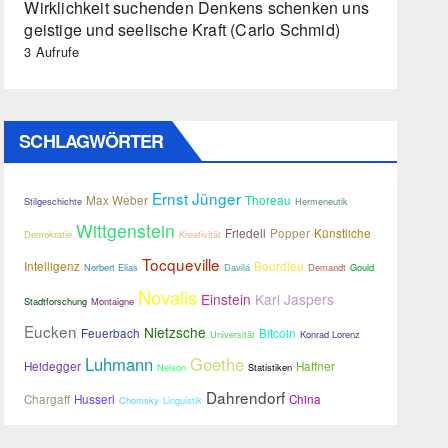
Wirklichkeit suchenden Denkens schenken uns
geistige und seelische Kraft (Carlo Schmid)
3 Aufrufe
SCHLAGWÖRTER
Ernst Jünger
Max Weber
Thoreau
Stilgeschichte
Hermeneutik
Wittgenstein
Friedell
Popper
Künstliche
Demokratie
Kreativität
Tocqueville
Intelligenz
Bourdieu
Norbert Elias
Davilá
Demandt
Gould
Novalis
Einstein
Karl Jaspers
Stadtforschung
Montaigne
Eucken
Nietzsche
Feuerbach
Bitcoin
Universität
Konrad Lorenz
Luhmann
Goethe
Heidegger
Haffner
Nelson
Statistiken
Dahrendorf
Chargaff
Husserl
China
Chomsky
Linguistik