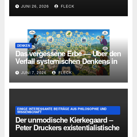
und die Grenzen intellektueller
JUNI 26, 2026
FLECK
Urteilskraft
DENKEN
Das vergessene Erbe — Über den
Verfall systemischen Denkens in
Deutschland
JUNI 7, 2026
FLECK
EINIGE INTERESSANTE BEITRÄGE AUS PHILOSOPHIE UND
WISSENSCHAFT
Der unmodische Kierkegaard –
Peter Druckers existentialistische
Intervention von 1933