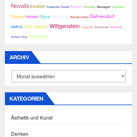
Novalis
Einstein
Popper
Kreativität
Davilá
Chomsky
Montaigne
Statistiken
Dahrendorf
Chargaff
Husserl
China
Feuerbach
Konrad Lorenz
Wittgenstein
Karl Jaspers
Haffner
Linguistik
Demokratie
Demandt
Nietzsche
Norbert Elias
ARCHIV
Archiv
KATEGORIEN
Ästhetik und Kunst
Denken