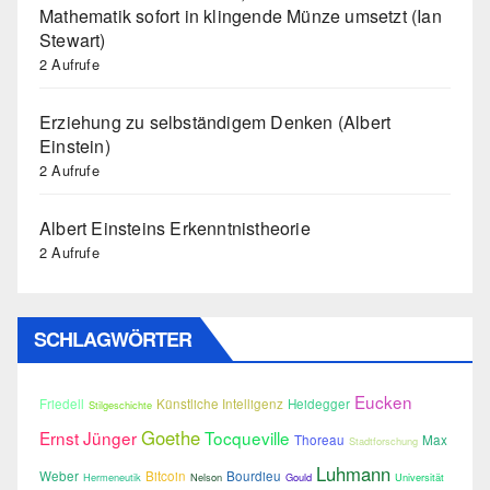
Mathematik sofort in klingende Münze umsetzt (Ian
Stewart)
2 Aufrufe
Erziehung zu selbständigem Denken (Albert
Einstein)
2 Aufrufe
Albert Einsteins Erkenntnistheorie
2 Aufrufe
SCHLAGWÖRTER
Eucken
Friedell
Künstliche Intelligenz
Heidegger
Stilgeschichte
Goethe
Ernst Jünger
Tocqueville
Thoreau
Max
Stadtforschung
Luhmann
Weber
Bitcoin
Bourdieu
Hermeneutik
Nelson
Gould
Universität