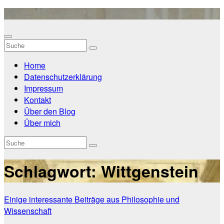
Zum
Inhalt
springen
Home
Datenschutzerklärung
Impressum
Kontakt
Über den Blog
Über mich
Schlagwort:
Wittgenstein
Einige interessante Beiträge aus Philosophie und
Wissenschaft