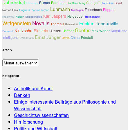
Dahrendorf
Bitcoin
Bourdieu
Chargaff
Chomsky
Stadtforschung
Statistiken
Gould
Luhmann
Feuerbach
Popper
Norbert Elias
Linguistik
Konrad Lorenz
Montaigne
Karl Jaspers
Heidegger
Kreativität
Nelson
Stilgeschichte
Hermeneutik
Novalis
Wittgenstein
Eucken
Tocqueville
Thoreau
Universität
Goethe
Nietzsche
Einstein
Husserl
Haffner
Max Weber
Künstliche
Demandt
Ernst Jünger
Intelligenz
China
Friedell
Demokratie
Davilá
Archiv
Archiv
Kategorien
Ästhetik und Kunst
Denken
Einige interessante Beiträge aus Philosophie und
Wissenschaft
Geschichtswissenschaften
Hirnforschung
Politik und Wirtschaft