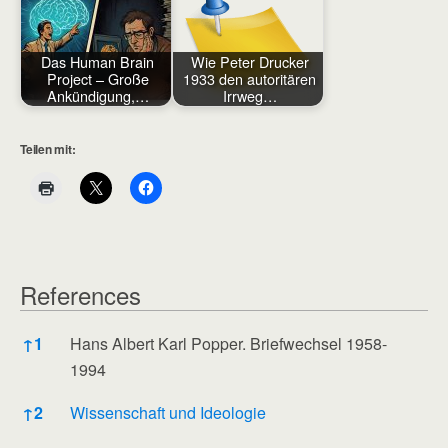
Das Human Brain
Wie Peter Drucker
Project – Große
1933 den autoritären
Ankündigung,…
Irrweg…
Teilen mit:
References
References
↑
1
Hans Albert Karl Popper. Briefwechsel 1958-
1994
↑
2
Wissenschaft und Ideologie