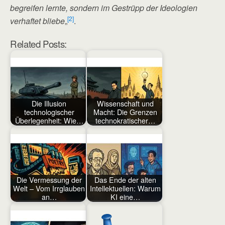
begreifen lernte, sondern im Gestrüpp der Ideologien
[2]
verhaftet bliebe
„
.
Related Posts:
Die Illusion
Wissenschaft und
technologischer
Macht: Die Grenzen
Überlegenheit: Wie…
technokratischer…
Die Vermessung der
Das Ende der alten
Welt – Vom Irrglauben
Intellektuellen: Warum
an…
KI eine…