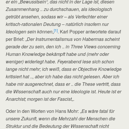
er ein „Bewusstsein“, das nicht in der Lage ist, diesen
Zusammenhang .. zu durchschauen, als ideologisch
getrübt ansehen, sodass wir – als Verfechter einer
kritisch-rationalen Deutung – natürlich insofern nur
[1]
Ideologen sein können
„
. Karl Popper antwortete darauf
per Brief: „
Der Instrumentalismus von Habermas scheint
gerade der zu sein, den ich .. in Three Views concerning
Human Knowledge bekämpft habe und (mehr oder
weniger) widerlegt habe. Feyerabend lese sich schon
lange nicht mehr; ich weiß, dass er Objective Knowledge
kritisiert hat .., aber ich habe das nicht gelesen. Aber ich
habe mir ausgerechnet, dass er .. die These vertritt, dass
die Wissenschaft auch nur eine Ideologie ist. Heute ist er
Anarchist; morgen ist der Fascist
„.
Oder in den Worten von Hans Mohr: „
Es wäre fatal für
unsere Zukunft, wenn die Mehrzahl der Menschen die
Struktur und die Bedeutung der Wissenschaft nicht