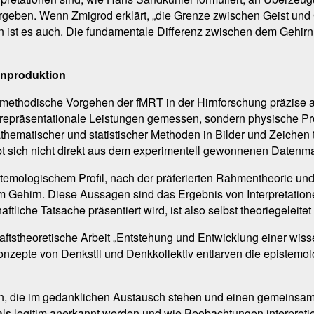
vorgeben. Wenn Zmigrod erklärt, „die Grenze zwischen Geist und 
ndern ist es auch. Die fundamentale Differenz zwischen dem Gehi
henproduktion
s methodische Vorgehen der fMRT in der Hirnforschung präzise a
 repräsentationale Leistungen gemessen, sondern physische P
thematischer und statistischer Methoden in Bilder und Zeichen 
gibt sich nicht direkt aus dem experimentell gewonnenen Datenma
temologischem Profil, nach der präferierten Rahmentheorie u
im Gehirn. Diese Aussagen sind das Ergebnis von Interpretati
iche Tatsache präsentiert wird, ist also selbst theoriegeleitet 
haftstheoretische Arbeit „Entstehung und Entwicklung einer wi
onzepte von Denkstil und Denkkollektiv entlarven die epistemol
nen, die im gedanklichen Austausch stehen und einen gemeinsam
als legitim anerkannt werden und wie Beobachtungen interpreti