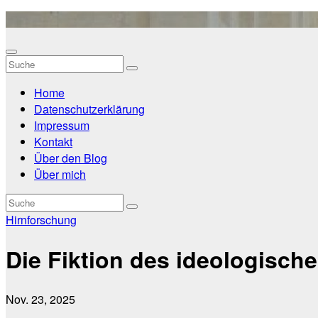
Zum
Inhalt
springen
Home
Datenschutzerklärung
Impressum
Kontakt
Über den Blog
Über mich
Hirnforschung
Die Fiktion des ideologisch
Nov. 23, 2025