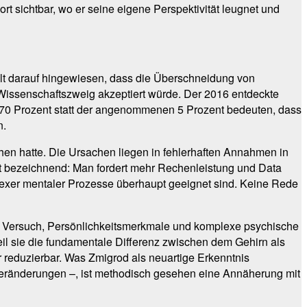
t sichtbar, wo er seine eigene Perspektivität leugnet und
olt darauf hingewiesen, dass die Überschneidung von
Wissenschaftszweig akzeptiert würde. Der 2016 entdeckte
u 70 Prozent statt der angenommenen 5 Prozent bedeuten, dass
n.
hen hatte. Die Ursachen liegen in fehlerhaften Annahmen in
st bezeichnend: Man fordert mehr Rechenleistung und Data
plexer mentaler Prozesse überhaupt geeignet sind. Keine Rede
er Versuch, Persönlichkeitsmerkmale und komplexe psychische
eil sie die fundamentale Differenz zwischen dem Gehirn als
 reduzierbar. Was Zmigrod als neuartige Erkenntnis
Veränderungen –, ist methodisch gesehen eine Annäherung mit