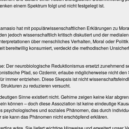
Denken einem Spektrum folgt und nicht festgelegt ist.
Damasio hat mit populärwissenschaftlichen Erklärungen zu Mora
en jedoch wissenschaftlich kritisch diskutiert und der medialen
erpretationen über menschliches Verhalten, Moral oder Politik
eit bereitwillig konsumiert, verdeckt die methodischen Unsiche
zise: Der neurobiologische Reduktionismus ersetzt zunehmend s
uktionistische Pfad, so Ozdemir, erlaube möglicherweise nicht 
r immer entziehen. Diese Skepsis ist nicht wissenschaftsfeind
trukturen zu reduzieren versucht.
deutigen Sinne existiert nicht. Gehirne zeigen keine klar abgren
in können – doch diese Assoziation ist keine eindeutige Kausali
s psychologisches und soziales Phänomen, das durch individue
er sie kann das Phänomen nicht erschöpfend erklären.
tlos wäre. Sie liefert wichtige Hinweise und erweitert unser V