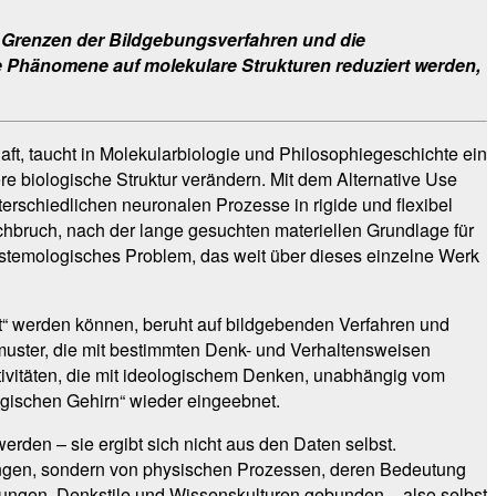
n Grenzen der Bildgebungsverfahren und die
e Phänomene auf molekulare Strukturen reduziert werden,
ft, taucht in Molekularbiologie und Philosophiegeschichte ein
e biologische Struktur verändern. Mit dem Alternative Use
erschiedlichen neuronalen Prozesse in rigide und flexibel
hbruch, nach der lange gesuchten materiellen Grundlage für
istemologisches Problem, das weit über dieses einzelne Werk
t“ werden können, beruht auf bildgebenden Verfahren und
smuster, die mit bestimmten Denk- und Verhaltensweisen
aktivitäten, die mit ideologischem Denken, unabhängig vom
ogischen Gehirn“ wieder eingeebnet.
erden – sie ergibt sich nicht aus den Daten selbst.
gungen, sondern von physischen Prozessen, deren Bedeutung
ugungen, Denkstile und Wissenskulturen gebunden – also selbst