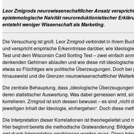
Leor Zmigrods neurowissenschaftlicher Ansatz verspricht
epistemologische Naivität neuroreduktionistischer Erklä
entsteht weniger Wissenschaft als Marketing.
Die Versuchung ist groß. Leor Zmigrod verbindet in ihrem Buc
und verspricht empirische Erkenntnisse darüber, wie Ideologi
Test und dem Wisconsin Card Sorting Test – zwei einfach anmu
denkenden Gehirnen ablaufen und wie diese mit ideologischem
etwas so Flüchtiges wie politische Überzeugungen. Doch bei 
hinausweist und die Grenzen neurowissenschaftlicher Welter
Die zentrale Behauptung, dass „ideologische Überzeugungen“ 
deren statistischer Auswertung. Was dabei gemessen wird, sin
korrelieren. Zmigrod ist sich dessen bewusst – es sind „nicht
jeweiligen Inhalt der Ideologie, einhergehen“. Doch diese me
Die Interpretation dieser Korrelationen ist theoriegeleitet un
Hier beginnt bereits die methodische Gratwanderung: Bildge
erst durch Interpretation erschlossen werden muss. Diese Int