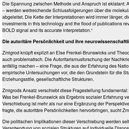
Die Spannung zwischen Methode und Anspruch ist eklatant: A
– werden weitreichende Schlussfolgerungen über die molekula
abgeleitet. Die Kette der Interpretationen wird immer länger, d
investments in this technology and the flood of publications re
BOLD signal and its accurate interpretation.“
Die autoritäre Persönlichkeit und ihre neurowissenschaft
Zmigrod knüpft explizit an Else Frenkel-Brunswicks und Theodo
auch problematisch. Die Autoritarismusforschung der Nachkrie
anfällig machen – eine Frage, die aus der Erfahrung des Nat
empirische Untersuchungen vor, die den Grundstein für die St
Erziehungsstile, gesellschaftliche Strukturen.
Zmigrods Ansatz verschiebt diese Fragestellung fundamental:
Was bei Frenkel-Brunswick als Ergebnis sozialer Erfahrung ve
Verschiebung ist mehr als nur eine Ergänzung der Perspektiv
fragte, die autoritäre Persönlichkeiten hervorbringen, sucht 
Die politischen Implikationen dieser Verschiebung werden sel
Verantwortung von sozialen Strukturen auf individuelle Dispos