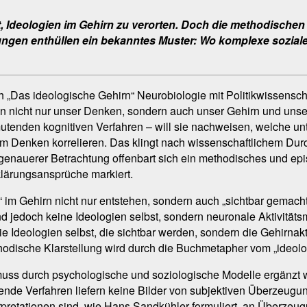
, Ideologien im Gehirn zu verorten. Doch die methodische
rungen enthüllen ein bekanntes Muster: Wo komplexe sozial
h „Das ideologische Gehirn“ Neurobiologie mit Politikwissenscha
en nicht nur unser Denken, sondern auch unser Gehirn und unser
tenden kognitiven Verfahren – will sie nachweisen, welche unt
 Denken korrelieren. Das klingt nach wissenschaftlichem Durc
genauerer Betrachtung offenbart sich ein methodisches und ep
klärungsansprüche markiert.
im Gehirn nicht nur entstehen, sondern auch „sichtbar gemach
d jedoch keine Ideologien selbst, sondern neuronale Aktivität
 die Ideologien selbst, die sichtbar werden, sondern die Gehirn
thodische Klarstellung wird durch die Buchmetapher vom „ideol
d muss durch psychologische und soziologische Modelle ergänzt w
bende Verfahren liefern keine Bilder von subjektiven Überzeu
erpretationen sind, wie Hans Sandkühler formuliert, an Überze