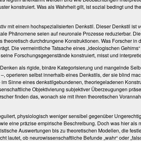
ter konstruiert. Was als Wahrheit gilt, ist sozial bedingt und 
iv mit einem hochspezialisierten Denkstil. Dieser Denkstil is
e Phänomene seien auf neuronale Prozesse reduzierbar. Die bu
s theoretisch durchdrungene Konstruktionen. Was Forscher in di
ägt. Die vermeintliche Tatsache eines „ideologischen Gehirns“ is
 seine Forschungsgegenstände konstruiert, misst und interpretie
 Denken als rigide, binäre Kategorisierung und mangelnde Selbst
 –, operieren selbst innerhalb eines Denkstils, der sie blind mac
– im Sinne eines denkstilgebundenen, theoriegeladenen Konstr
senschaftliche Objektivierung subjektiver Überzeugungen präsen
orscher finden das, wonach sie mit ihren theoretischen Voran
eguliert, physiologisch weniger sensibel gegenüber Ungerechtigk
 wie eine präzise empirische Beschreibung. Doch was hier als m
istische Auswertungen bis zu theoretischen Modellen, die festlegen
cht lautet, ob neurowissenschaftliche Befunde „wahr“ oder „fal