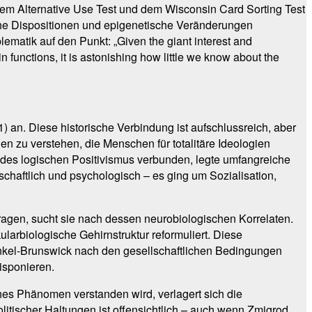
em Alternative Use Test und dem Wisconsin Card Sorting Test
che Dispositionen und epigenetische Veränderungen
lematik auf den Punkt: „Given the giant interest and
 functions, it is astonishing how little we know about the
) an. Diese historische Verbindung ist aufschlussreich, aber
n zu verstehen, die Menschen für totalitäre Ideologien
 des logischen Positivismus verbunden, legte umfangreiche
chaftlich und psychologisch – es ging um Sozialisation,
ragen, sucht sie nach dessen neurobiologischen Korrelaten.
larbiologische Gehirnstruktur reformuliert. Diese
renkel-Brunswick nach den gesellschaftlichen Bedingungen
isponieren.
hes Phänomen verstanden wird, verlagert sich die
litischer Haltungen ist offensichtlich – auch wenn Zmigrod