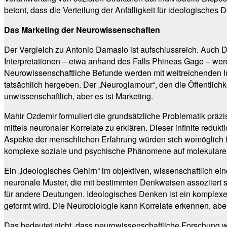
betont, dass die Verteilung der Anfälligkeit für ideologisches 
Das Marketing der Neurowissenschaften
Der Vergleich zu Antonio Damasio ist aufschlussreich. Auch 
Interpretationen – etwa anhand des Falls Phineas Gage – werd
Neurowissenschaftliche Befunde werden mit weitreichenden Int
tatsächlich hergeben. Der „Neuroglamour“, den die Öffentlichk
unwissenschaftlich, aber es ist Marketing.
Mahir Ozdemir formuliert die grundsätzliche Problematik prä
mittels neuronaler Korrelate zu erklären. Dieser infinite red
Aspekte der menschlichen Erfahrung würden sich womöglich fü
komplexe soziale und psychische Phänomene auf molekulare S
Ein „ideologisches Gehirn“ im objektiven, wissenschaftlich ein
neuronale Muster, die mit bestimmten Denkweisen assoziiert se
für andere Deutungen. Ideologisches Denken ist ein komplexe
geformt wird. Die Neurobiologie kann Korrelate erkennen, ab
Das bedeutet nicht, dass neurowissenschaftliche Forschung wer