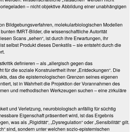
theoriegeladen – nicht objektive Abbildung einer unabhängigen
t von Bildgebungsverfahren, molekularbiologischen Modellen
nten fMRT-Bilder, die wissenschaftliche Autorität
esen Scans „sehen“, ist durch ihre Erwartungen, ihr
t selbst Produkt dieses Denkstils – sie entsteht durch die
rt.
kritik definieren – als „allergisch gegen das
ht für die soziale Konstruiertheit ihrer „Entdeckungen“. Die
ukts, das die epistemologischen Grenzen seines eigenen
tiert, ist in Wahrheit die Projektion der Vorannahmen des
nahmen und methodischen Werkzeugen suchen – eine zirkuläre
eit und Verletzung, neurobiologisch anfällig für süchtig
essbare Eigenschaft präsentiert wird, ist das Ergebnis
, was als „Rigidität“, „Dysregulation“ oder „Sensibilität“ gilt.
sch“ sind, sondern unter welchen sozio-epistemischen