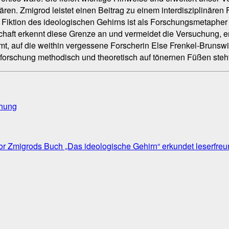
en. Zmigrod leistet einen Beitrag zu einem interdisziplinären 
Fiktion des ideologischen Gehirns ist als Forschungsmetapher n
enschaft erkennt diese Grenze an und vermeidet die Versuchung,
t, auf die weithin vergessene Forscherin Else Frenkel-Brunsw
sforschung methodisch und theoretisch auf tönernen Füßen steht
chung
or Zmigrods Buch „Das ideologische Gehirn“ erkundet leserfre