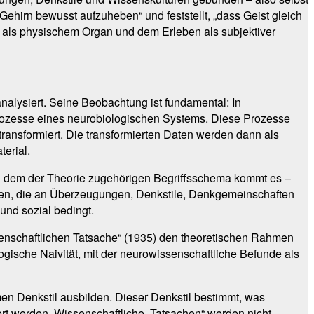
Gehirn bewusst aufzuheben“ und feststellt, „dass Geist gleich
rn als physischem Organ und dem Erleben als subjektiver
nalysiert. Seine Beobachtung ist fundamental: In
rozesse eines neurobiologischen Systems. Diese Prozesse
transformiert. Die transformierten Daten werden dann als
terial.
nd dem der Theorie zugehörigen Begriffsschema kommt es –
onen, die an Überzeugungen, Denkstile, Denkgemeinschaften
und sozial bedingt.
ssenschaftlichen Tatsache“ (1935) den theoretischen Rahmen
ogische Naivität, mit der neurowissenschaftliche Befunde als
en Denkstil ausbilden. Dieser Denkstil bestimmt, was
ert werden. Wissenschaftliche „Tatsachen“ werden nicht