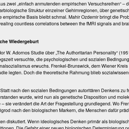
us zwei „einfach anmutenden empirischen Versuchsreihen“ – d
rbiologische Struktur einzelner Gehirnregionen, über genetis
ie empirische Basis bleibt schmal. Mahir Ozdemir bringt die Prob
vealing countless correlations between the fMRI signals and brain
liche Wiedergeburt
r W. Adornos Studie über „The Authoritarian Personality“ (1951
gszeit versuchte, die psychologischen und sozialen Bedingunge
ionalsozialismus erwuchs. Frenkel-Brunswick, dem Wiener Kreis
udie legten. Doch die theoretische Rahmung blieb sozialwissens
 Statt nach den sozialen Bedingungen autoritären Denkens zu f
rstanden wurde, wird nun als genetische Disposition und moleku
e – sie verändert die Art der Fragestellung grundlegend. Wo F
Zmigrod nach den biologischen Markern, die Menschen dafür präd
ten diskutiert. Wenn ideologisches Denken primär als biologisc
itionen. Die Gefahr einer neuen biologischen Determinierung po