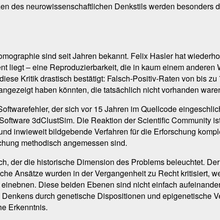
en des neurowissenschaftlichen Denkstils werden besonders dor
omographie sind seit Jahren bekannt. Felix Hasler hat wiederh
t liegt – eine Reproduzierbarkeit, die in kaum einem anderen 
ese Kritik drastisch bestätigt: Falsch-Positiv-Raten von bis z
angezeigt haben könnten, die tatsächlich nicht vorhanden ware
oftwarefehler, der sich vor 15 Jahren im Quellcode eingeschlic
 Software 3dClustSim. Die Reaktion der Scientific Community i
b und inwieweit bildgebende Verfahren für die Erforschung kom
orschung methodisch angemessen sind.
ich, der die historische Dimension des Problems beleuchtet. D
che Ansätze wurden in der Vergangenheit zu Recht kritisiert, w
einebnen. Diese beiden Ebenen sind nicht einfach aufeinander
en Denkens durch genetische Dispositionen und epigenetische 
he Erkenntnis.