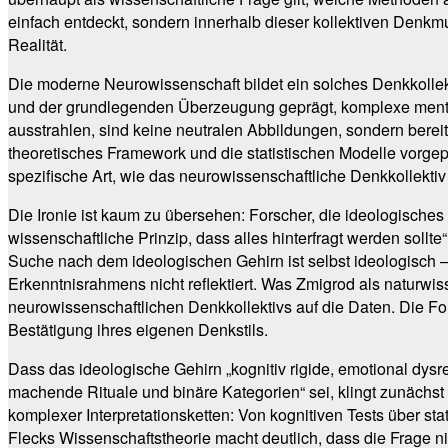
einfach entdeckt, sondern innerhalb dieser kollektiven Denkmus
Realität.
Die moderne Neurowissenschaft bildet ein solches Denkkollekt
und der grundlegenden Überzeugung geprägt, komplexe mental
ausstrahlen, sind keine neutralen Abbildungen, sondern bereit
theoretisches Framework und die statistischen Modelle vorgepr
spezifische Art, wie das neurowissenschaftliche Denkkollektiv
Die Ironie ist kaum zu übersehen: Forscher, die ideologisches
wissenschaftliche Prinzip, dass alles hinterfragt werden sollte“
Suche nach dem ideologischen Gehirn ist selbst ideologisch 
Erkenntnisrahmens nicht reflektiert. Was Zmigrod als naturwis
neurowissenschaftlichen Denkkollektivs auf die Daten. Die F
Bestätigung ihres eigenen Denkstils.
Dass das ideologische Gehirn „kognitiv rigide, emotional dysr
machende Rituale und binäre Kategorien“ sei, klingt zunächst
komplexer Interpretationsketten: Von kognitiven Tests über stat
Flecks Wissenschaftstheorie macht deutlich, dass die Frage ni