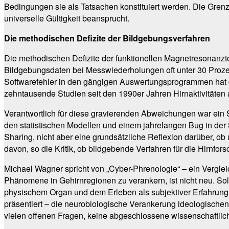
Bedingungen sie als Tatsachen konstituiert werden. Die Grenz
universelle Gültigkeit beansprucht.
Die methodischen Defizite der Bildgebungsverfahren
Die methodischen Defizite der funktionellen Magnetresonanzt
Bildgebungsdaten bei Messwiederholungen oft unter 30 Prozen
Softwarefehler in den gängigen Auswertungsprogrammen hat di
zehntausende Studien seit den 1990er Jahren Hirnaktivitäten 
Verantwortlich für diese gravierenden Abweichungen war ein S
den statistischen Modellen und einem jahrelangen Bug in der
Sharing, nicht aber eine grundsätzliche Reflexion darüber, o
davon, so die Kritik, ob bildgebende Verfahren für die Hirnf
Michael Wagner spricht von „Cyber-Phrenologie“ – ein Vergle
Phänomene in Gehirnregionen zu verankern, ist nicht neu. Sol
physischem Organ und dem Erleben als subjektiver Erfahrung 
präsentiert – die neurobiologische Verankerung ideologisch
vielen offenen Fragen, keine abgeschlossene wissenschaftlic