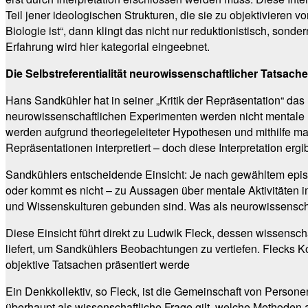
Teil jener ideologischen Strukturen, die sie zu objektivieren 
Biologie ist“, dann klingt das nicht nur reduktionistisch, so
Erfahrung wird hier kategorial eingeebnet.
Die Selbstreferentialität neurowissenschaftlicher Tatsac
Hans Sandkühler hat in seiner „Kritik der Repräsentation“ da
neurowissenschaftlichen Experimenten werden nicht mentale
werden aufgrund theoriegeleiteter Hypothesen und mithilfe ma
Repräsentationen interpretiert – doch diese Interpretation er
Sandkühlers entscheidende Einsicht: Je nach gewähltem epis
oder kommt es nicht – zu Aussagen über mentale Aktivitäten 
und Wissenskulturen gebunden sind. Was als neurowissenschaftl
Diese Einsicht führt direkt zu Ludwik Fleck, dessen wissensc
liefert, um Sandkühlers Beobachtungen zu vertiefen. Flecks K
objektive Tatsachen präsentiert werde
Ein Denkkollektiv, so Fleck, ist die Gemeinschaft von Perso
überhaupt als wissenschaftliche Frage gilt, welche Methoden 