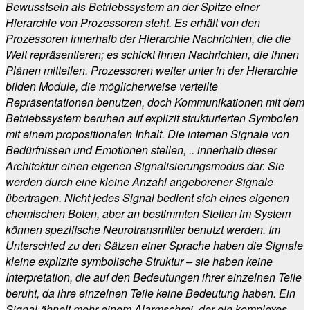
Bewusstsein als Betriebssystem an der Spitze einer
Hierarchie von Prozessoren steht. Es erhält von den
Prozessoren innerhalb der Hierarchie Nachrichten, die die
Welt repräsentieren; es schickt ihnen Nachrichten, die ihnen
Plänen mitteilen. Prozessoren weiter unter in der Hierarchie
bilden Module, die möglicherweise verteilte
Repräsentationen benutzen, doch Kommunikationen mit dem
Betriebssystem beruhen auf explizit strukturierten Symbolen
mit einem propositionalen Inhalt. Die internen Signale von
Bedürfnissen und Emotionen stellen, .. innerhalb dieser
Architektur einen eigenen Signalisierungsmodus dar. Sie
werden durch eine kleine Anzahl angeborener Signale
übertragen. Nicht jedes Signal bedient sich eines eigenen
chemischen Boten, aber an bestimmten Stellen im System
können spezifische Neurotransmitter benutzt werden. Im
Unterschied zu den Sätzen einer Sprache haben die Signale
kleine explizite symbolische Struktur – sie haben keine
Interpretation, die auf den Bedeutungen ihrer einzelnen Teile
beruht, da ihre einzelnen Teile keine Bedeutung haben. Ein
Signal ähnelt mehr einem Alarmschrei, der ein komplexes