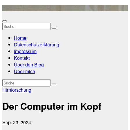
Zum
Inhalt
springen
Home
Datenschutzerklärung
Impressum
Kontakt
Über den Blog
Über mich
Hirnforschung
Der Computer im Kopf
Sep. 23, 2024