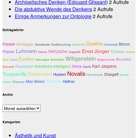
Archipelisches Denken (Édouard Glissant)
2 Aufrufe
Die abduktive Wende des Denkens
2 Aufrufe
Einige Anmerkungen zur Ontologie
2 Aufrufe
Schlagwörter
Goethe
Friedell
Heidegger
Bitcoin
Demokratie
Stadtforschung
Kreativität
Universität
Luhmann
Ernst Jünger
Nietzsche
Popper
Thoreau
Nelson
Linguistik
Norbert
Wittgenstein
Eucken
Bourdieu
Elias
Gould
Montaigne
Statistiken
Stilgeschichte
Karl Jaspers
Feuerbach
Künstliche Intelligenz
China
Demandt
Davilá
Novalis
Tocqueville
Dahrendorf
Husserl
Chargaff
Hermeneutik
Konrad
Einstein
Max Weber
Haffner
Lorenz
Chomsky
Archiv
Archiv
Kategorien
Ästhetik und Kunst