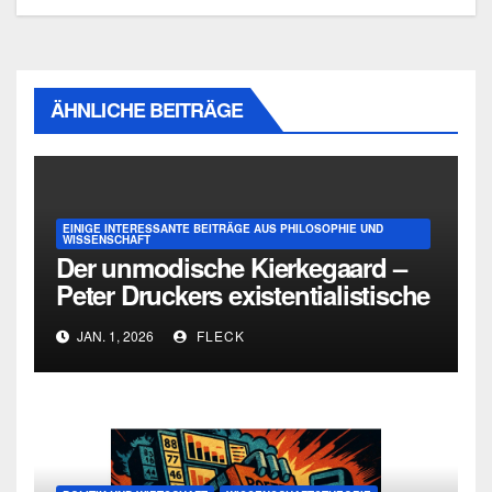
ÄHNLICHE BEITRÄGE
EINIGE INTERESSANTE BEITRÄGE AUS PHILOSOPHIE UND
WISSENSCHAFT
Der unmodische Kierkegaard –
Peter Druckers existentialistische
Intervention von 1933
JAN. 1, 2026
FLECK