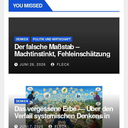
YOU MISSED
DENKEN
POLITIK UND WIRTSCHAFT
Der falsche Maßstab –
Machtinstinkt, Fehleinschätzung
und die Grenzen intellektueller
JUNI 26, 2026
FLECK
Urteilskraft
DENKEN
Das vergessene Erbe — Über den
Verfall systemischen Denkens in
Deutschland
JUNI 7, 2026
FLECK