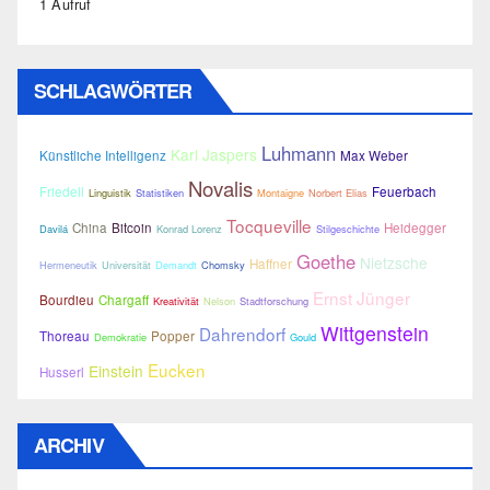
1 Aufruf
SCHLAGWÖRTER
Luhmann
Karl Jaspers
Künstliche Intelligenz
Max Weber
Novalis
Friedell
Feuerbach
Linguistik
Statistiken
Montaigne
Norbert Elias
Tocqueville
China
Bitcoin
Heidegger
Davilá
Konrad Lorenz
Stilgeschichte
Goethe
Nietzsche
Haffner
Hermeneutik
Universität
Demandt
Chomsky
Ernst Jünger
Bourdieu
Chargaff
Kreativität
Nelson
Stadtforschung
Wittgenstein
Dahrendorf
Thoreau
Popper
Demokratie
Gould
Eucken
Einstein
Husserl
ARCHIV