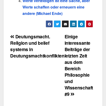
Werte verteidigen ist eine Sache, aber
Werte schaffen oder erneuern eine
andere (Michael Ende)
Beitragsnavigation
Deutungsmacht.
Einige
Religion und belief
interessante
systems in
Beiträge der
Deutungsmachtkonflikten
letzten Zeit
aus dem
Bereich
Philosophie
und
Wissenschaft
#9