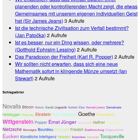
planenden oder kontrollierenden Macht zeigt, die etwas
Gemeinsames mit unserem eigenen individuellen Geist
hat (Sir James Jeans)
3 Aufrufe
Ist die technische Zivilisation zum Verfall bestimmt?
(Jan Patočka)
2 Aufrufe
Ist es besser, nur ein Ding wissen, oder mehrere?
(Gotthold Ephraim Lessing)
2 Aufrufe
Das Paradoxon der Freiheit (Karl R. Popper)
2 Aufrufe
Wir sollten nicht erwarten, dass sich eine neue
Mathematik sofort in klingende Münze umsetzt (Ian
Stewart)
2 Aufrufe
Schlagwörter
Novalis
Bitcoin
Nelson
Davilá
Linguistik
Norbert Elias
Konrad Lorenz
Demokratie
Goethe
Einstein
Karl Jaspers
Heidegger
Feuerbach
Chomsky
Wittgenstein
Ernst Jünger
Popper
Haffner
Universität
Kreativität
Nietzsche
Bourdieu
Chargaff
Friedell
Montaigne
Stadtforschung
Stilgeschichte
Eucken
Tocqueville
Künstliche Intelligenz
Husserl
Statistiken
Demandt