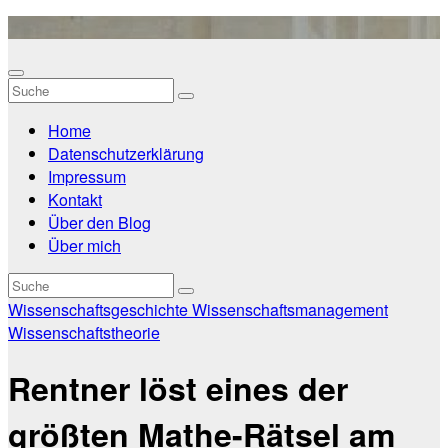
Zum
Inhalt
springen
Home
Datenschutzerklärung
Impressum
Kontakt
Über den Blog
Über mich
Wissenschaftsgeschichte
Wissenschaftsmanagement
Wissenschaftstheorie
Rentner löst eines der
größten Mathe-Rätsel am