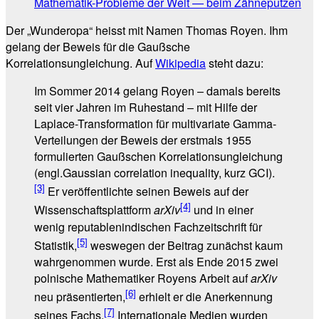
Mathematik-Probleme der Welt — beim Zähneputzen
Der „Wunderopa“ heisst mit Namen Thomas Royen. Ihm
gelang der Beweis für die Gaußsche
Korrelationsungleichung. Auf
Wikipedia
steht dazu:
Im Sommer 2014 gelang Royen – damals bereits
seit vier Jahren im Ruhestand – mit Hilfe der
Laplace-Transformation für multivariate Gamma-
Verteilungen der Beweis der erstmals 1955
formulierten Gaußschen Korrelationsungleichung
(engl.Gaussian correlation inequality, kurz GCI).
[3]
Er veröffentlichte seinen Beweis auf der
[4]
Wissenschaftsplattform
arXiv
und in einer
wenig reputablenindischen Fachzeitschrift für
[5]
Statistik,
weswegen der Beitrag zunächst kaum
wahrgenommen wurde. Erst als Ende 2015 zwei
polnische Mathematiker Royens Arbeit auf
arXiv
[6]
neu präsentierten,
erhielt er die Anerkennung
[7]
seines Fachs.
Internationale Medien wurden