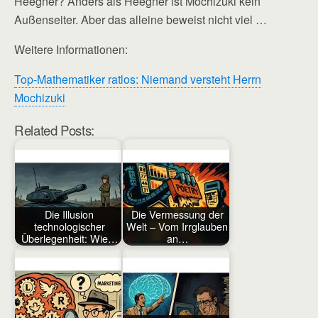
Heegner? Anders als Heegner ist Mochizuki kein
Außenseiter. Aber das alleine beweist nicht viel …
Weitere Informationen:
Top-Mathematiker ratlos: Niemand versteht Herrn
Mochizuki
Related Posts:
Die Illusion
Die Vermessung der
technologischer
Welt – Vom Irrglauben
Überlegenheit: Wie…
an…