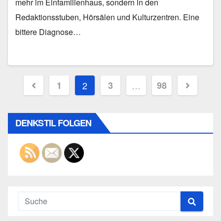
mehr im Einfamilienhaus, sondern in den
Redaktionsstuben, Hörsälen und Kulturzentren. Eine
bittere Diagnose…
Seitennummerierung
1
2
3
…
98
der
Beiträge
DENKSTIL FOLGEN