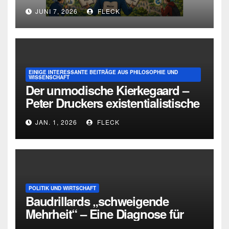
Deutschland
JUNI 7, 2026
FLECK
EINIGE INTERESSANTE BEITRÄGE AUS PHILOSOPHIE UND
WISSENSCHAFT
Der unmodische Kierkegaard –
Peter Druckers existentialistische
Intervention von 1933
JAN. 1, 2026
FLECK
POLITIK UND WIRTSCHAFT
Baudrillards „schweigende
Mehrheit“ – Eine Diagnose für
heute