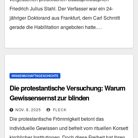
Friedrich Julius Stahl. Der Verfasser war ein 24-
jähriger Doktorand aus Frankfurt, dem Carl Schmitt
gerade die Habilitation angeboten hatte.…
WISSENSCHAFTSGESCHICHTE
Die protestantische Versuchung: Warum
Gewissensernst zur blinden
Staatsgläubigkeit führen kann
NOV. 8, 2025
FLECK
Die protestantische Frömmigkeit betont das
individuelle Gewissen und befreit vom rituellen Korsett
kirchlicher Institutionen. Doch diese Freiheit hat ihren