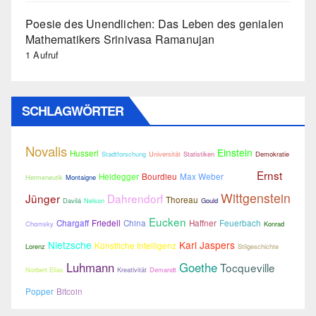
Poesie des Unendlichen: Das Leben des genialen
Mathematikers Srinivasa Ramanujan
1 Aufruf
SCHLAGWÖRTER
Novalis
Einstein
Husserl
Stadtforschung
Universität
Statistiken
Demokratie
Ernst
Heidegger
Bourdieu
Max Weber
Hermeneutik
Montaigne
Linguistik
Wittgenstein
Jünger
Dahrendorf
Thoreau
Davilá
Nelson
Gould
Eucken
Chargaff
Friedell
China
Haffner
Feuerbach
Chomsky
Konrad
Nietzsche
Karl Jaspers
Künstliche Intelligenz
Lorenz
Stilgeschichte
Luhmann
Goethe
Tocqueville
Norbert Elias
Kreativität
Demandt
Popper
Bitcoin