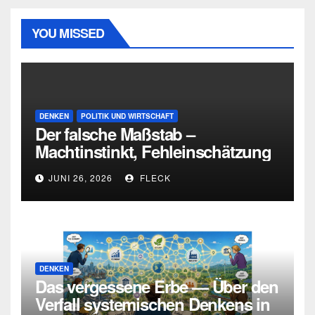
YOU MISSED
DENKEN
POLITIK UND WIRTSCHAFT
Der falsche Maßstab –
Machtinstinkt, Fehleinschätzung
und die Grenzen intellektueller
JUNI 26, 2026
FLECK
Urteilskraft
DENKEN
Das vergessene Erbe — Über den
Verfall systemischen Denkens in