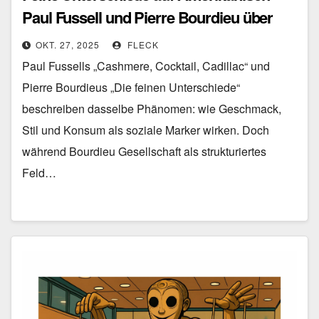
Paul Fussell und Pierre Bourdieu über
Klasse, Geschmack und Distinktion
OKT. 27, 2025
FLECK
Paul Fussells „Cashmere, Cocktail, Cadillac“ und
Pierre Bourdieus „Die feinen Unterschiede“
beschreiben dasselbe Phänomen: wie Geschmack,
Stil und Konsum als soziale Marker wirken. Doch
während Bourdieu Gesellschaft als strukturiertes
Feld…