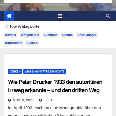
Top-Schlagwörter
Novalis
Wittgenstein
Luhmann
Goethe
Ernst Jünger
Dahrendorf
Eucken
DENKEN
WISSENSCHAFTSGESCHICHTE
Wie Peter Drucker 1933 den autoritären
Irrweg erkannte – und den dritten Weg
zwischen Totalitarismus und
NOV. 9, 2025
FLECK
Liberalismus entwickelte
Im April 1933 erschien eine Monographie über den
vergessenen preußischen Staatsphilosophen