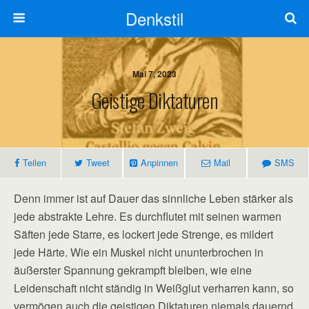
Denkstil
Mai 7, 2023
Geistige Diktaturen
Teilen
Tweet
Anpinnen
Mail
SMS
Denn immer ist auf Dauer das sinnliche Leben stärker als
jede abstrakte Lehre. Es durchflutet mit seinen warmen
Säften jede Starre, es lockert jede Strenge, es mildert
jede Härte. Wie ein Muskel nicht ununterbrochen in
äußerster Spannung gekrampft bleiben, wie eine
Leidenschaft nicht ständig in Weißglut verharren kann, so
vermögen auch die geistigen Diktaturen niemals dauernd