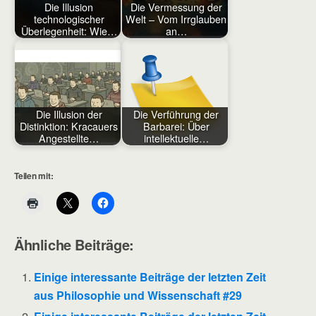
Die Illusion
Die Vermessung der
technologischer
Welt – Vom Irrglauben
Überlegenheit: Wie…
an…
Die Illusion der
Die Verführung der
Distinktion: Kracauers
Barbarei: Über
Angestellte…
intellektuelle…
Teilen mit:
Ähnliche Beiträge:
Einige interessante Beiträge der letzten Zeit
aus Philosophie und Wissenschaft #29