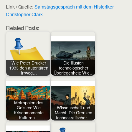
Link / Quelle:
Samstagsgespräch mit dem Historiker
Christopher Clark
Related Posts:
Wie Peter Drucker
Die Illusion
1933 den autoritären
technologischer
Irrweg…
Überlegenheit: Wie…
Metropolen des
Geistes: Wie
Wissenschaft und
Krisenmomente
Macht: Die Grenzen
Kulturen…
technokratischer…