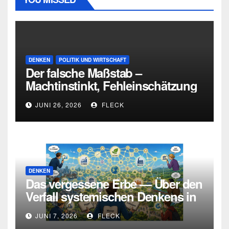
DENKEN
POLITIK UND WIRTSCHAFT
Der falsche Maßstab –
Machtinstinkt, Fehleinschätzung
und die Grenzen intellektueller
JUNI 26, 2026
FLECK
Urteilskraft
DENKEN
Das vergessene Erbe — Über den
Verfall systemischen Denkens in
Deutschland
JUNI 7, 2026
FLECK