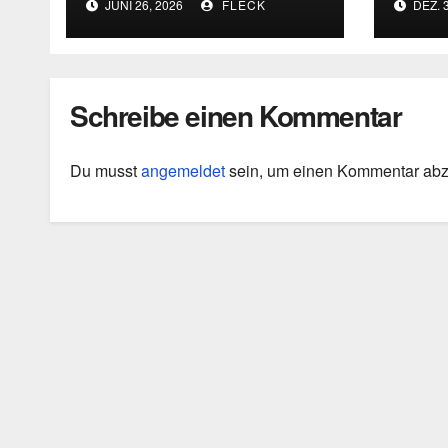
JUNI 26, 2026
FLECK
DEZ. 3
die Grenzen
Diag
intellektueller
Urteilskraft
Schreibe einen Kommentar
Du musst
angemeldet
sein, um einen Kommentar ab