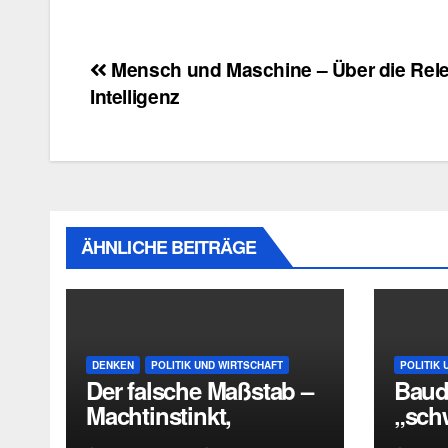
Beitragsnavigation
Mensch und Maschine – Über die Rele
Intelligenz
ÄHNLICHE BEITRÄGE
DENKEN
POLITIK UND WIRTSCHAFT
POLITIK 
Der falsche Maßstab –
Baudr
Machtinstinkt,
„sch
Fehleinschätzung und
Mehrh