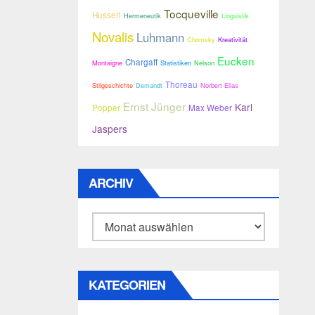
Tocqueville
Husserl
Hermeneutik
Linguistik
Novalis
Luhmann
Chomsky
Kreativität
Eucken
Chargaff
Montaigne
Statistiken
Nelson
Thoreau
Stilgeschichte
Demandt
Norbert Elias
Ernst Jünger
Karl
Popper
Max Weber
Jaspers
ARCHIV
Archiv
KATEGORIEN