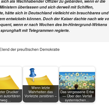
, sich als Wachhabender Offizier zu gebärden, wenn er die
inistern überlassen und sich derweil mit Schiffen,
, hätte sich in Deutschland vielleicht ein brauchbares und
em entwickeln können. Doch der Kaiser dachte nach wie vo
nsequent, wenn er nach Wochen des Im-Hintergrund-Wirkens
nd sprunghaft mit Telegrammen regierte.
d Elend der preußischen Demokratie
Wenn letzte
ter Drucker
Wahrheiten das
Das vergessene Erbe
n autoritären
Vorletzte zerstören –
— Über den Verfall
rrweg…
…
systemischen…