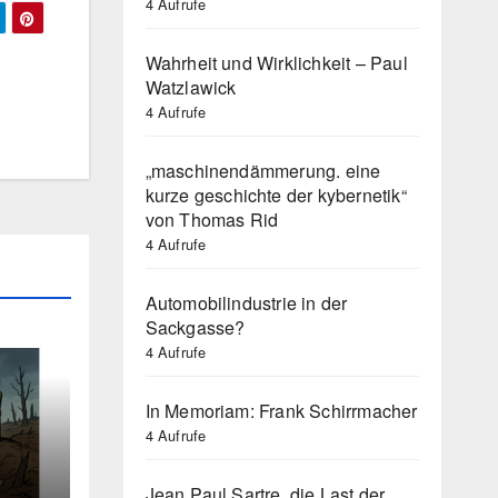
4 Aufrufe
Wahrheit und Wirklichkeit – Paul
Watzlawick
4 Aufrufe
„maschinendämmerung. eine
kurze geschichte der kybernetik“
von Thomas Rid
4 Aufrufe
Automobilindustrie in der
Sackgasse?
4 Aufrufe
In Memoriam: Frank Schirrmacher
4 Aufrufe
e
Jean Paul Sartre, die Last der