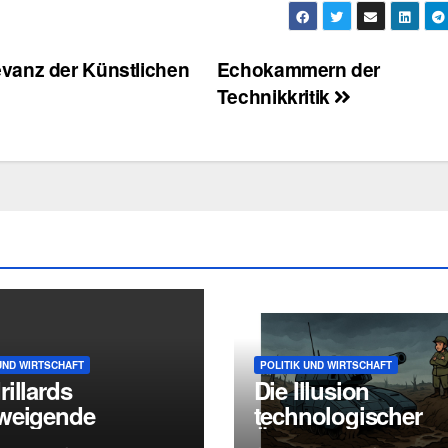
vanz der Künstlichen
Echokammern der
Technikkritik
UND WIRTSCHAFT
POLITIK UND WIRTSCHAFT
illards
Die Illusion
weigende
technologischer
eit“ – Eine
Überlegenheit: Wi