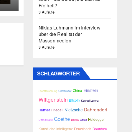
Freiheit?
3 Aufrufe
Niklas Luhmann im Interview
über die Realität der
Massenmedien
3 Aufrufe
SCHLAGWÖRTER
Einstein
China
Stadtforschung
Universität
Wittgenstein
Bitcoin
Konrad Lorenz
Dahrendorf
Nietzsche
Haffner
Friedell
Goethe
Heidegger
Demokratie
Davilá
Gould
Künstliche Intelligenz
Feuerbach
Bourdieu