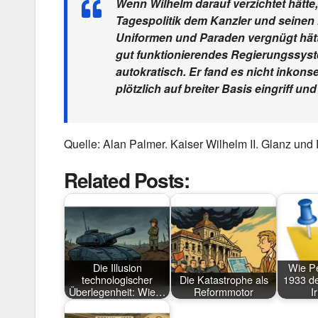
Wenn Wilhelm darauf verzichtet hätte
Tagespolitik dem Kanzler und seinen M
Uniformen und Paraden vergnügt hätte
gut funktionierendes Regierungssyst
autokratisch. Er fand es nicht inko
plötzlich auf breiter Basis eingriff u
Quelle: Alan Palmer. Kaiser Wilhelm II. Glanz un
Related Posts:
Die Illusion
Wie Pe
technologischer
Die Katastrophe als
1933 de
Überlegenheit: Wie…
Reformmotor
I