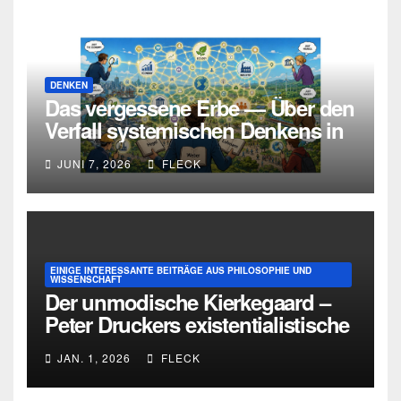
DENKEN
Das vergessene Erbe — Über den
Verfall systemischen Denkens in
Deutschland
JUNI 7, 2026
FLECK
EINIGE INTERESSANTE BEITRÄGE AUS PHILOSOPHIE UND
WISSENSCHAFT
Der unmodische Kierkegaard –
Peter Druckers existentialistische
Intervention von 1933
JAN. 1, 2026
FLECK