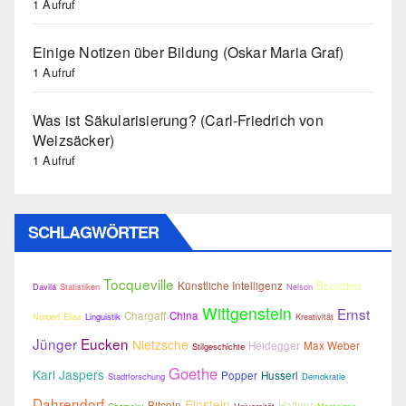
1 Aufruf
Einige Notizen über Bildung (Oskar Maria Graf)
1 Aufruf
Was ist Säkularisierung? (Carl-Friedrich von
Weizsäcker)
1 Aufruf
SCHLAGWÖRTER
Tocqueville
Künstliche Intelligenz
Bourdieu
Davilá
Statistiken
Nelson
Wittgenstein
Ernst
Chargaff
China
Norbert Elias
Linguistik
Kreativität
Jünger
Eucken
Nietzsche
Heidegger
Max Weber
Stilgeschichte
Goethe
Karl Jaspers
Popper
Husserl
Stadtforschung
Demokratie
Dahrendorf
Einstein
Bitcoin
Haffner