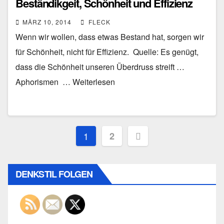
Beständikgeit, Schönheit und Effizienz
MÄRZ 10, 2014
FLECK
Wenn wir wollen, dass etwas Bestand hat, sorgen wir
für Schönheit, nicht für Effizienz. Quelle: Es genügt,
dass die Schönheit unseren Überdruss streift …
Aphorismen … Weiterlesen
Seitennummerierung
1
2
der
Beiträge
DENKSTIL FOLGEN