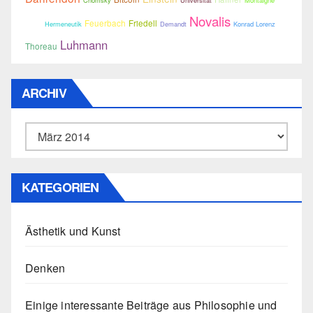
Chomsky
Universität
Montaigne
Novalis
Feuerbach
Friedell
Gould
Hermeneutik
Demandt
Konrad Lorenz
Luhmann
Thoreau
ARCHIV
Archiv
KATEGORIEN
Ästhetik und Kunst
Denken
Einige interessante Beiträge aus Philosophie und