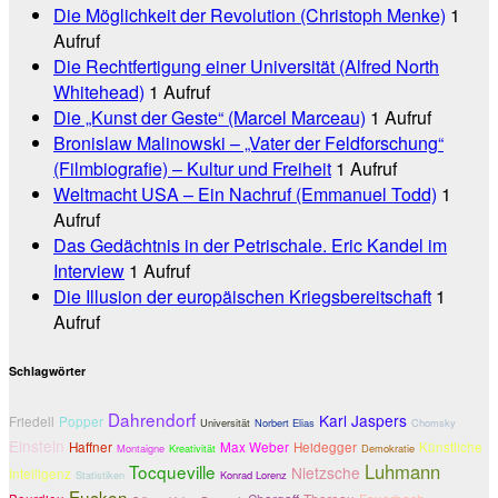
Die Möglichkeit der Revolution (Christoph Menke)
1
Aufruf
Die Rechtfertigung einer Universität (Alfred North
Whitehead)
1 Aufruf
Die „Kunst der Geste“ (Marcel Marceau)
1 Aufruf
Bronislaw Malinowski – „Vater der Feldforschung“
(Filmbiografie) – Kultur und Freiheit
1 Aufruf
Weltmacht USA – Ein Nachruf (Emmanuel Todd)
1
Aufruf
Das Gedächtnis in der Petrischale. Eric Kandel im
Interview
1 Aufruf
Die Illusion der europäischen Kriegsbereitschaft
1
Aufruf
Schlagwörter
Dahrendorf
Karl Jaspers
Friedell
Popper
Universität
Norbert Elias
Chomsky
Einstein
Haffner
Max Weber
Heidegger
Künstliche
Montaigne
Kreativität
Demokratie
Luhmann
Tocqueville
Nietzsche
Intelligenz
Statistiken
Konrad Lorenz
Eucken