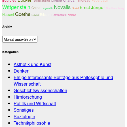
Bourdieu
Chargaff
Thoreau
Feuerbach
Stilgeschichte
Demandt
Novalis
Wittgenstein
Ernst Jünger
China
Linguistik
Gould
Stadtforschung
Goethe
Husserl
Bitcoin
Davilá
Hermeneutik
Nelson
Archiv
Archiv
Kategorien
Ästhetik und Kunst
Denken
Einige interessante Beiträge aus Philosophie und
Wissenschaft
Geschichtswissenschaften
Hirnforschung
Politik und Wirtschaft
Sonstiges
Soziologie
Technikphilosohie