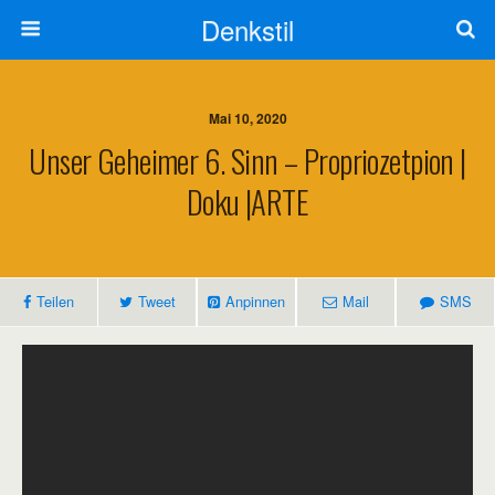
Denkstil
Mai 10, 2020
Unser Geheimer 6. Sinn – Propriozetpion |
Doku |ARTE
Teilen
Tweet
Anpinnen
Mail
SMS