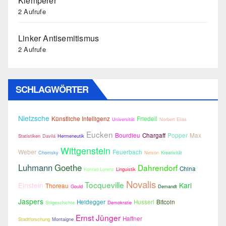
Klemperer
2 Aufrufe
Linker Antisemitismus
2 Aufrufe
SCHLAGWÖRTER
Nietzsche
Künstliche Intelligenz
Friedell
Universität
Norbert Elias
Eucken
Bourdieu
Chargaff
Popper
Max
Statistiken
Davilá
Hermeneutik
Wittgenstein
Weber
Feuerbach
Chomsky
Nelson
Kreativität
Luhmann
Goethe
Dahrendorf
China
Konrad Lorenz
Linguistik
Novalis
Tocqueville
Einstein
Karl
Thoreau
Gould
Demandt
Jaspers
Heidegger
Husserl
Bitcoin
Stilgeschichte
Demokratie
Ernst Jünger
Haffner
Stadtforschung
Montaigne