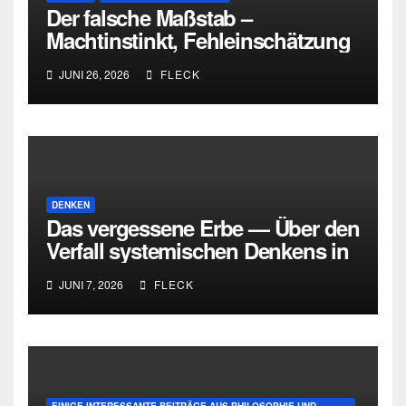
Der falsche Maßstab –
Machtinstinkt, Fehleinschätzung
und die Grenzen intellektueller
JUNI 26, 2026
FLECK
Urteilskraft
DENKEN
Das vergessene Erbe — Über den
Verfall systemischen Denkens in
Deutschland
JUNI 7, 2026
FLECK