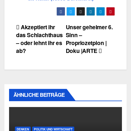
Beitragsnavigation
Akzeptiert ihr
Unser geheimer 6.
das Schlachthaus
Sinn –
– oder lehnt ihr es
Propriozetpion |
ab?
Doku |ARTE
ÄHNLICHE BEITRÄGE
DENKEN
POLITIK UND WIRTSCHAFT