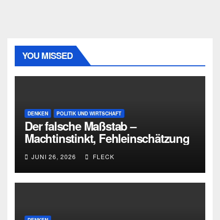
YOU MISSED
DENKEN
POLITIK UND WIRTSCHAFT
Der falsche Maßstab –
Machtinstinkt, Fehleinschätzung
und die Grenzen intellektueller
JUNI 26, 2026
FLECK
Urteilskraft