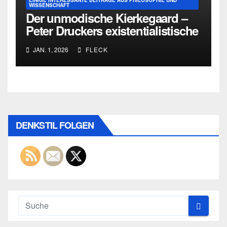
EINIGE INTERESSANTE BEITRÄGE AUS PHILOSOPHIE UND
WISSENSCHAFT
Der unmodische Kierkegaard –
Peter Druckers existentialistische
Intervention von 1933
JAN. 1, 2026
FLECK
DENKSTIL FOLGEN