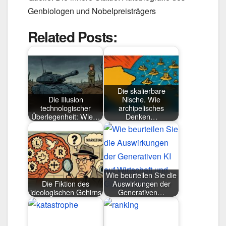
Genbiologen und Nobelpreisträgers
Related Posts:
Die skalierbare
Die Illusion
Nische. Wie
technologischer
archipelisches
Überlegenheit: Wie…
Denken…
Wie beurteilen Sie die
Die Fiktion des
Auswirkungen der
ideologischen Gehirns
Generativen…