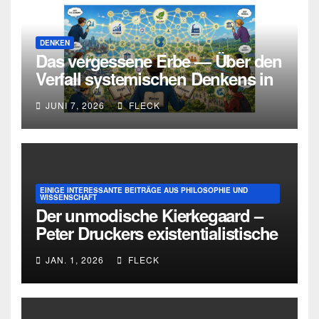
DENKEN
Das vergessene Erbe — Über den
Verfall systemischen Denkens in
Deutschland
JUNI 7, 2026
FLECK
EINIGE INTERESSANTE BEITRÄGE AUS PHILOSOPHIE UND
WISSENSCHAFT
Der unmodische Kierkegaard –
Peter Druckers existentialistische
Intervention von 1933
JAN. 1, 2026
FLECK