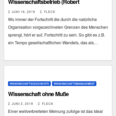
Wissenschaftsbetrieb (Robert
Spaemann)
JUNI 16, 2019
FLECK
Wo immer der Fortschritt die durch die natürliche
Organisation vorgezeichneten Grenzen des Menschen
sprengt, hört er auf, Fortschritt zu sein. So gibt es z.B.
ein Tempo gesellschaftlichen Wandels, das als…
WISSENSCHAFTSGESCHICHTE
WISSENSCHAFTSMANAGEMENT
Wissenschaft ohne Muße
JUNI 2, 2019
FLECK
Einer weitverbreiteten Meinung zufolge ist das Ideal