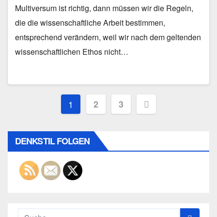
Multiversum ist richtig, dann müssen wir die Regeln,
die die wissenschaftliche Arbeit bestimmen,
entsprechend verändern, weil wir nach dem geltenden
wissenschaftlichen Ethos nicht…
Seitennummerierung
1
2
3
der
Beiträge
DENKSTIL FOLGEN