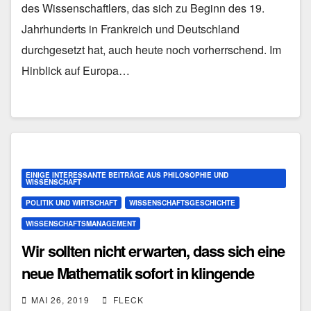
des Wissenschaftlers, das sich zu Beginn des 19.
Jahrhunderts in Frankreich und Deutschland
durchgesetzt hat, auch heute noch vorherrschend. Im
Hinblick auf Europa…
EINIGE INTERESSANTE BEITRÄGE AUS PHILOSOPHIE UND
WISSENSCHAFT
POLITIK UND WIRTSCHAFT
WISSENSCHAFTSGESCHICHTE
WISSENSCHAFTSMANAGEMENT
Wir sollten nicht erwarten, dass sich eine
neue Mathematik sofort in klingende
Münze umsetzt (Ian Stewart)
MAI 26, 2019
FLECK