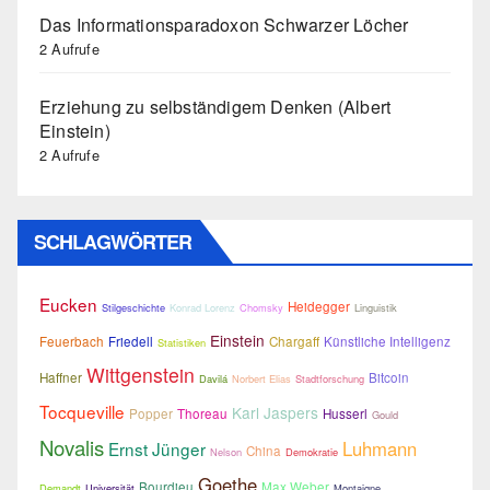
Das Informationsparadoxon Schwarzer Löcher
2 Aufrufe
Erziehung zu selbständigem Denken (Albert
Einstein)
2 Aufrufe
SCHLAGWÖRTER
Eucken
Heidegger
Stilgeschichte
Konrad Lorenz
Chomsky
Linguistik
Einstein
Feuerbach
Friedell
Chargaff
Künstliche Intelligenz
Statistiken
Wittgenstein
Haffner
Bitcoin
Davilá
Norbert Elias
Stadtforschung
Tocqueville
Karl Jaspers
Popper
Thoreau
Husserl
Gould
Novalis
Luhmann
Ernst Jünger
China
Nelson
Demokratie
Goethe
Bourdieu
Max Weber
Demandt
Universität
Montaigne