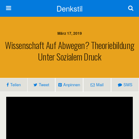
Denkstil
März 17, 2019
Wissenschaft Auf Abwegen? Theoriebildung
Unter Sozialem Druck
Teilen
Tweet
Anpinnen
Mail
SMS