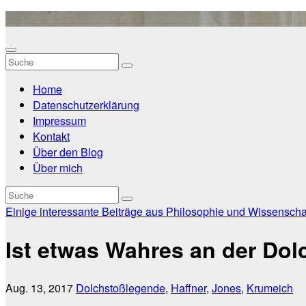
Zum
Inhalt
springen
Home
Datenschutzerklärung
Impressum
Kontakt
Über den Blog
Über mich
Einige interessante Beiträge aus Philosophie und Wissenscha
Ist etwas Wahres an der Do
Aug. 13, 2017
Dolchstoßlegende
,
Haffner
,
Jones
,
Krumeich