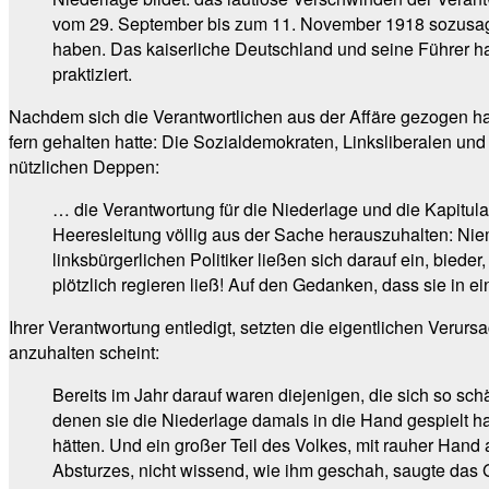
vom 29. September bis zum 11. November 1918 sozusage
haben. Das kaiserliche Deutschland und seine Führer h
praktiziert.
Nachdem sich die Verantwortlichen aus der Affäre gezogen ha
fern gehalten hatte: Die Sozialdemokraten, Linksliberalen und
nützlichen Deppen:
… die Verantwortung für die Niederlage und die Kapitula
Heeresleitung völlig aus der Sache herauszuhalten: Nie
linksbürgerlichen Politiker ließen sich darauf ein, bieder
plötzlich regieren ließ! Auf den Gedanken, dass sie in ei
Ihrer Verantwortung entledigt, setzten die eigentlichen Verur
anzuhalten scheint:
Bereits im Jahr darauf waren diejenigen, die sich so sc
denen sie die Niederlage damals in die Hand gespielt hat
hätten. Und ein großer Teil des Volkes, mit rauher Hand 
Absturzes, nicht wissend, wie ihm geschah, saugte das Gi