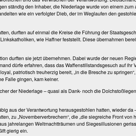
n ständig den Inhaber, die Niederlage wurde von einem zum 
andelten wie ein verfolgter Dieb, der im Weglaufen den gesto
tten, durften auf einmal die Kreise die Führung der Staatsges
 Linkskatholiken, wie Haffner feststellt. Diese übernahmen bere
tion durften sie jetzt übernehmen. Dabei wurde der neuen Regi
mand dürfe erfahren, dass das Waffenstillstandsgesuch auf ihr 
, loyal, patriotisch treuherzig bereit, „in die Bresche zu spring
ne Falle gingen, kam keiner.
sacher der Niederlage – quasi als Dank- noch die Dolchstoßlege
häbig aus der Verantwortung herausgestohlen hatten, wieder da 
ten, zu „Novemberverbrechern“, die „die siegreiche Front von hi
aus jahrelangen Weltmachtträumen und Siegesillusionen gerissen
ft gierig ein.