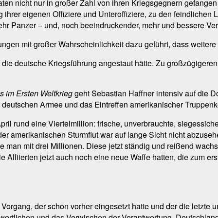
en nicht nur in großer Zahl von ihren Kriegsgegnern gefang
ihrer eigenen Offiziere und Unteroffiziere, zu den feindlichen L
hr Panzer – und, noch beeindruckender, mehr und bessere Ver
lungen mit großer Wahrscheinlichkeit dazu geführt, dass weitere
 die deutsche Kriegsführung angestaut hätte. Zu großzügigere
 im Ersten Weltkrieg
geht Sebastian Haffner intensiv auf die D
er deutschen Armee und das Eintreffen amerikanischer Truppenk
l rund eine Viertelmillion: frische, unverbrauchte, siegessich
der amerikanischen Sturmflut war auf lange Sicht nicht abzuseh
te man mit drei Millionen. Diese jetzt ständig und reißend wac
 Alliierten jetzt auch noch eine neue Waffe hatten, die zum ers
n Vorgang, der schon vorher eingesetzt hatte und der die letzte
twortlichen und das Verwischen der Verantwortung. Deutschland