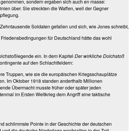
en genommen, sondern ergaben sich auch en masse:
inien über. Sie streckten die Waffen, weil der Gegner
pflegung.
 Zehntausende Soldaten gefallen und sich, wie Jones schreibt,
n Friedensbedingungen für Deutschland hätte das wohl
olchstoßlegende ein. In dem Kapitel
Der wirkliche Dolchstoß
ontingente auf den Schlachtfeldern:
ere Truppen, wie sie die europäischen Kriegsschauplätze
en. Im Oktober 1918 standen anderthalb Millionen
hsende Übermacht musste früher oder später jeden
tenmal im Ersten Weltkrieg dem Angriff eine taktische
 und schlimmste Pointe in der Geschichte der deutschen
 und die deutsche Niederlage wechselten in der Zeit