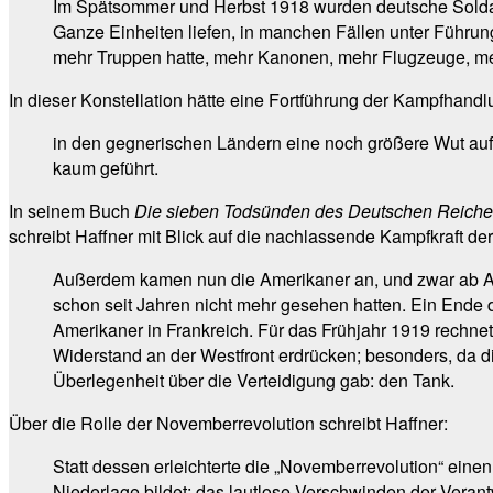
Im Spätsommer und Herbst 1918 wurden deutsche Soldat
Ganze Einheiten liefen, in manchen Fällen unter Führung 
mehr Truppen hatte, mehr Kanonen, mehr Flugzeuge, me
In dieser Konstellation hätte eine Fortführung der Kampfhand
in den gegnerischen Ländern eine noch größere Wut auf
kaum geführt.
In seinem Buch
Die sieben Todsünden des Deutschen Reiches
schreibt Haffner mit Blick auf die nachlassende Kampfkraft d
Außerdem kamen nun die Amerikaner an, und zwar ab Apri
schon seit Jahren nicht mehr gesehen hatten. Ein Ende 
Amerikaner in Frankreich. Für das Frühjahr 1919 rechne
Widerstand an der Westfront erdrücken; besonders, da die
Überlegenheit über die Verteidigung gab: den Tank.
Über die Rolle der Novemberrevolution schreibt Haffner:
Statt dessen erleichterte die „Novemberrevolution“ eine
Niederlage bildet: das lautlose Verschwinden der Veran