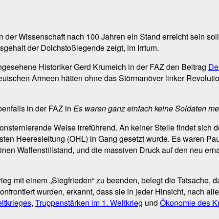
in der Wissenschaft nach 100 Jahren ein Stand erreicht sein sol
sgehalt der Dolchstoßlegende zeigt, im Irrtum.
angesehene Historiker Gerd Krumeich in der FAZ den Beitrag
De
deutschen Armeen hätten ohne das Störmanöver linker Revoluti
enfalls in der FAZ in
Es waren ganz einfach keine Soldaten me
konsternierende Weise irreführend. An keiner Stelle findet sich 
rsten Heeresleitung (OHL) in Gang gesetzt wurde. Es waren Pa
einen Waffenstillstand, und die massiven Druck auf den neu er
rieg mit einem „Siegfrieden“ zu beenden, belegt die Tatsache,
konfrontiert wurden, erkannt, dass sie in jeder Hinsicht, nach a
ltkrieges
,
Truppenstärken im 1. Weltkrieg
und
Ökonomie des K