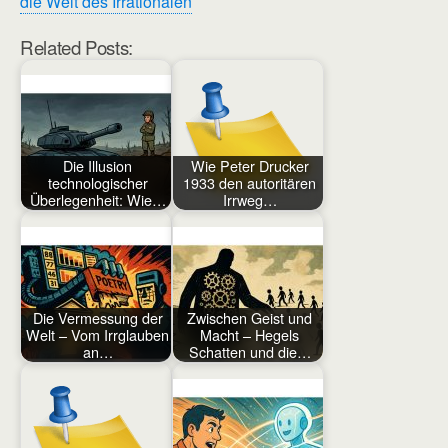
die Welt des Irrationalen
Related Posts:
Die Illusion
Wie Peter Drucker
technologischer
1933 den autoritären
Überlegenheit: Wie…
Irrweg…
Die Vermessung der
Zwischen Geist und
Welt – Vom Irrglauben
Macht – Hegels
an…
Schatten und die…