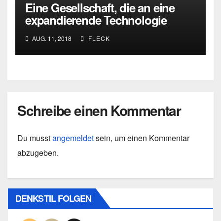
Eine Gesellschaft, die an eine
expandierende Technologie
gefesselt ist .. kann ihre
AUG. 11, 2018
FLECK
Wahrnehmung der Welt nicht
verabsolutieren oder einfrieren
(Ernest Gellner)
Schreibe einen Kommentar
Du musst
angemeldet
sein, um einen Kommentar
abzugeben.
DENKSTIL FOLGEN