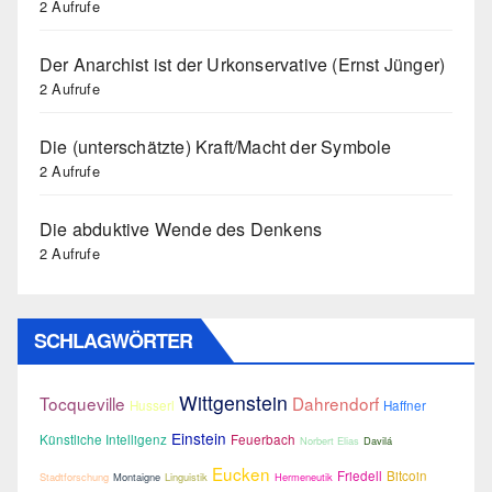
2 Aufrufe
Der Anarchist ist der Urkonservative (Ernst Jünger)
2 Aufrufe
Die (unterschätzte) Kraft/Macht der Symbole
2 Aufrufe
Die abduktive Wende des Denkens
2 Aufrufe
SCHLAGWÖRTER
Wittgenstein
Tocqueville
Dahrendorf
Husserl
Haffner
Einstein
Künstliche Intelligenz
Feuerbach
Norbert Elias
Davilá
Eucken
Friedell
Bitcoin
Stadtforschung
Montaigne
Linguistik
Hermeneutik