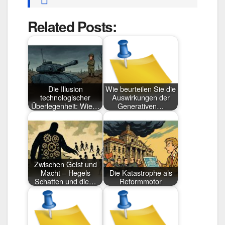
Related Posts:
Die Illusion
Wie beurteilen Sie die
technologischer
Auswirkungen der
Überlegenheit: Wie…
Generativen…
Zwischen Geist und
Macht – Hegels
Die Katastrophe als
Schatten und die…
Reformmotor