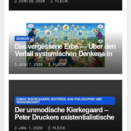
JUNI 26, 2026
FLECK
Urteilskraft
DENKEN
Das vergessene Erbe — Über den
Verfall systemischen Denkens in
Deutschland
JUNI 7, 2026
FLECK
EINIGE INTERESSANTE BEITRÄGE AUS PHILOSOPHIE UND
WISSENSCHAFT
Der unmodische Kierkegaard –
Peter Druckers existentialistische
Intervention von 1933
JAN. 1, 2026
FLECK