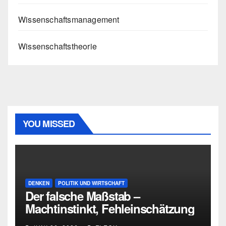
Wissenschaftsmanagement
Wissenschaftstheorie
YOU MISSED
DENKEN
POLITIK UND WIRTSCHAFT
Der falsche Maßstab –
Machtinstinkt, Fehleinschätzung
und die Grenzen intellektueller