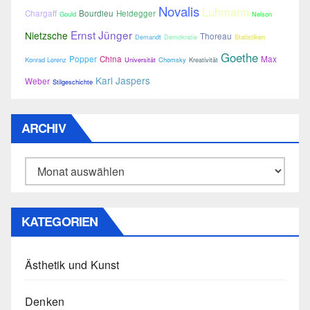
Novalis
Luhmann
Chargaff
Bourdieu
Heidegger
Gould
Nelson
Ernst Jünger
Nietzsche
Thoreau
Demandt
Demokratie
Statistiken
Goethe
Popper
China
Max
Konrad Lorenz
Universität
Chomsky
Kreativität
Karl Jaspers
Weber
Stilgeschichte
ARCHIV
Archiv
KATEGORIEN
Ästhetik und Kunst
Denken