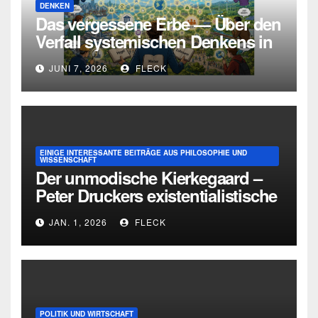
DENKEN
Das vergessene Erbe — Über den
Verfall systemischen Denkens in
Deutschland
JUNI 7, 2026
FLECK
EINIGE INTERESSANTE BEITRÄGE AUS PHILOSOPHIE UND
WISSENSCHAFT
Der unmodische Kierkegaard –
Peter Druckers existentialistische
Intervention von 1933
JAN. 1, 2026
FLECK
POLITIK UND WIRTSCHAFT