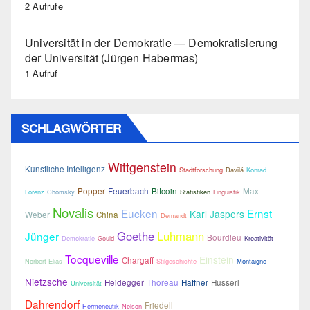
2 Aufrufe
Universität in der Demokratie — Demokratisierung
der Universität (Jürgen Habermas)
1 Aufruf
SCHLAGWÖRTER
Wittgenstein
Künstliche Intelligenz
Stadtforschung
Davilá
Konrad
Popper
Feuerbach
Bitcoin
Max
Lorenz
Chomsky
Statistiken
Linguistik
Novalis
Eucken
Ernst
Karl Jaspers
Weber
China
Demandt
Goethe
Luhmann
Jünger
Bourdieu
Demokratie
Gould
Kreativität
Tocqueville
Einstein
Chargaff
Norbert Elias
Stilgeschichte
Montaigne
Nietzsche
Heidegger
Thoreau
Haffner
Husserl
Universität
Dahrendorf
Friedell
Hermeneutik
Nelson