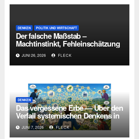
DENKEN
POLITIK UND WIRTSCHAFT
Der falsche Maßstab –
Machtinstinkt, Fehleinschätzung
und die Grenzen intellektueller
JUNI 26, 2026
FLECK
Urteilskraft
DENKEN
Das vergessene Erbe — Über den
Verfall systemischen Denkens in
Deutschland
JUNI 7, 2026
FLECK