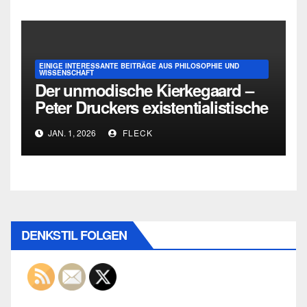
EINIGE INTERESSANTE BEITRÄGE AUS PHILOSOPHIE UND
WISSENSCHAFT
Der unmodische Kierkegaard –
Peter Druckers existentialistische
Intervention von 1933
JAN. 1, 2026
FLECK
DENKSTIL FOLGEN