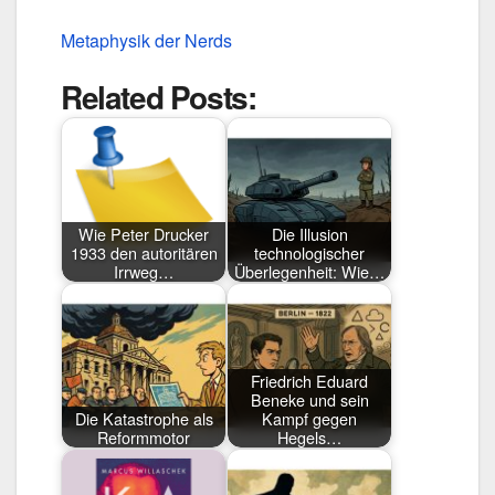
Metaphysik der Nerds
Related Posts:
Wie Peter Drucker
Die Illusion
1933 den autoritären
technologischer
Irrweg…
Überlegenheit: Wie…
Friedrich Eduard
Beneke und sein
Die Katastrophe als
Kampf gegen
Reformmotor
Hegels…