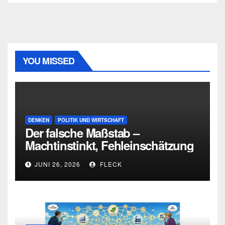
YOU MISSED
DENKEN
POLITIK UND WIRTSCHAFT
Der falsche Maßstab –
Machtinstinkt, Fehleinschätzung
und die Grenzen intellektueller
JUNI 26, 2026
FLECK
Urteilskraft