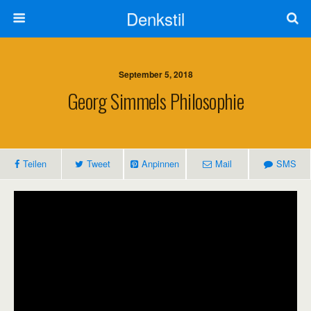
Denkstil
September 5, 2018
Georg Simmels Philosophie
Teilen
Tweet
Anpinnen
Mail
SMS