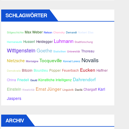
SCHLAGWÖRTER
Max Weber
Stilgeschichte
Nelson
Chomsky
Demandt
Norbert Elias
Luhmann
Husserl
Heidegger
Hermeneutik
Stadtforschung
Wittgenstein
Goethe
Thoreau
Statistiken
Universität
Novalis
Tocqueville
Nietzsche
Montaigne
Konrad Lorenz
Eucken
Bitcoin
Bourdieu
Popper
Feuerbach
Haffner
Demokratie
Dahrendorf
China
Friedell
Künstliche Intelligenz
Gould
Ernst Jünger
Einstein
Karl
Chargaff
Kreativität
Linguistik
Davilá
Jaspers
ARCHIV