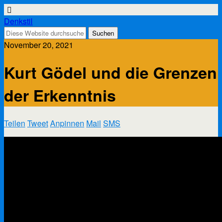
Denkstil
November 20, 2021
Kurt Gödel und die Grenzen
der Erkenntnis
Teilen
Tweet
Anpinnen
Mail
SMS