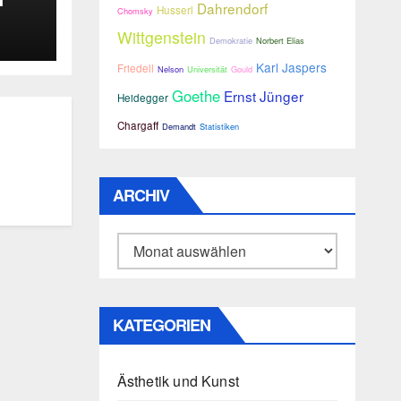
Dahrendorf
Husserl
Chomsky
Wittgenstein
Demokratie
Norbert Elias
933
Karl Jaspers
Friedell
Nelson
Universität
Gould
Goethe
Ernst Jünger
Heidegger
Chargaff
Demandt
Statistiken
ARCHIV
Archiv
KATEGORIEN
Ästhetik und Kunst