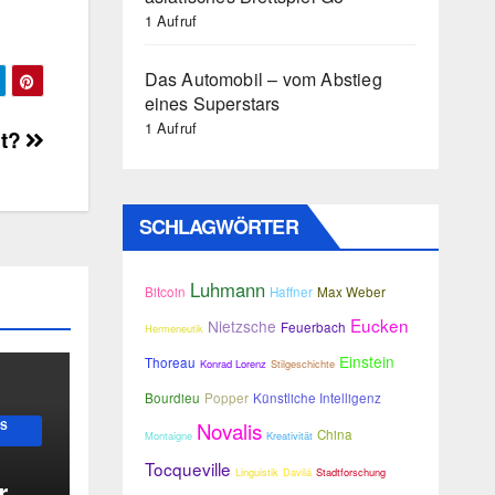
1 Aufruf
Das Automobil – vom Abstieg
eines Superstars
1 Aufruf
zt?
SCHLAGWÖRTER
Luhmann
Bitcoin
Haffner
Max Weber
Eucken
Nietzsche
Feuerbach
Hermeneutik
Einstein
Thoreau
Konrad Lorenz
Stilgeschichte
Bourdieu
Popper
Künstliche Intelligenz
Novalis
US
China
Montaigne
Kreativität
Tocqueville
Linguistik
Davilá
Stadtforschung
r