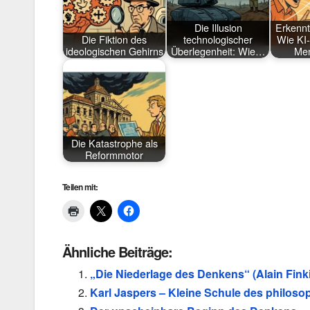
Die Illusion
Erkennt
Die Fiktion des
technologischer
Wie KI
ideologischen Gehirns
Überlegenheit: Wie…
Me
Die Katastrophe als
Reformmotor
Teilen mit:
Ähnliche Beiträge:
„Die Niederlage des Denkens“ (Alain Finki
Karl Jaspers – Kleine Schule des philos