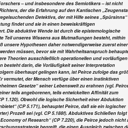
Forschers – und insbesondere des Semiotikers – ist nicht
ichters, der die Erfahrung auf den Kantischen „Zeugenst
 regelsuchenden Detektivs, der mit Hilfe seines „Spürsinns“
ung findet und sie in einen beweiskräftigen
. Die abduktive Wende ist durch die epistemologische
ßte Teil unseres Wissens aus Mutmaßungen besteht, mithin
daß unsere Hypothesen daher notwendigerweise zuerst einer
 werden müssen, bevor sie mit Wahrheitsanspruch behaupt
re Theorien ausschließlich operationeIlen und vorläufigen
 besteht darin, die Vorläufigkeit seiner Interpretation
lgern überhaupt gelingen kann, ist Peirce zufolge das grö
 vermutet, der Mensch verfüge über einen instinktiven
geheimen Gesetze“ seiner Lebenswelt zu erahnen (vgl. Peirc
 einer teils angeborenen, teils entwickelten Affinität zum
CP 1.120). Obwohl die logische Sicherheit einer Abduktion
bietet“ (CP 5.171), behauptet Peirce, daß sie ein logischer
r) Prozeß sei (vgl. CP 5.188f). Abduktives Schließen folgt
 „Economy of Research“ (CP 7.220), die Peirce jedoch nicht 
chungsstrategie begreift, die einen Ausgleich zwischen d