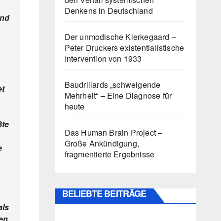
Denkens in Deutschland
and
Der unmodische Kierkegaard –
Peter Druckers existentialistische
Intervention von 1933
Baudrillards „schweigende
et
Mehrheit“ – Eine Diagnose für
heute
ßte
Das Human Brain Project –
Große Ankündigung,
e
fragmentierte Ergebnisse
BELIEBTE BEITRÄGE
als
en