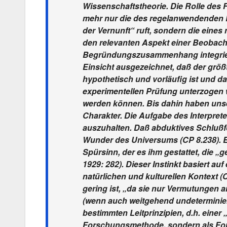
Wissenschaftstheorie. Die Rolle des 
mehr nur die des regelanwendenden R
der Vernunft“ ruft, sondern die eines
den relevanten Aspekt einer Beobacht
Begründungszusammenhang integriert
Einsicht ausgezeichnet, daß der grö
hypothetisch und vorläufig ist und 
experimentellen Prüfung unterzogen
werden können. Bis dahin haben unse
Charakter. Die Aufgabe des Interpreten
auszuhalten. Daß abduktives Schlußfo
Wunder des Universums (CP 8.238). Er
Spürsinn, der es ihm gestattet, die „
1929: 282). Dieser Instinkt basiert auf
natürlichen und kulturellen Kontext (
gering ist, „da sie nur Vermutungen an
(wenn auch weitgehend undeterminierte
bestimmten Leitprinzipien, d.h. einer
Forschungsmethode, sondern als Fors