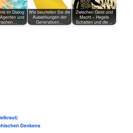
nis im Dialog:
Wie beurteilen Sie die
Zwischen Geist und
-Agenten und
Auswirkungen der
Macht – Hegels
nschen…
Generativen…
Schatten und die…
elkraut)
ophischen Denkens