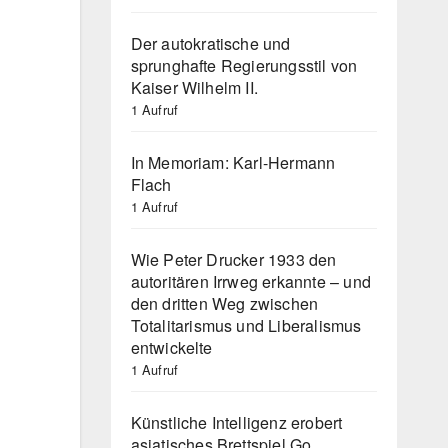
Der autokratische und
sprunghafte Regierungsstil von
Kaiser Wilhelm II.
1 Aufruf
In Memoriam: Karl-Hermann
Flach
1 Aufruf
Wie Peter Drucker 1933 den
autoritären Irrweg erkannte – und
den dritten Weg zwischen
Totalitarismus und Liberalismus
entwickelte
1 Aufruf
Künstliche Intelligenz erobert
asiatisches Brettspiel Go