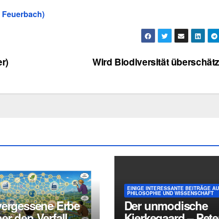
 Feuerbach)
r)
Wird Biodiversität überschät
EINIGE INTERESSANTE BEITRÄGE A
PHILOSOPHIE UND WISSENSCHAFT
vergessene Erbe
Der unmodische
r den Verfall
Kierkegaard – Pete