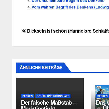
Der unscheinbare Beginn des Denkens
Vom wahren Begriff des Denkens (Ludwig
Beitragsnavigation
Dicksein ist schön (Hannelore Schlaffe
ÄHNLICHE BEITRÄGE
DENKEN
POLITIK UND WIRTSCHAFT
DENKEN
Der falsche Maßstab –
Das 
Machtinstinkt,
— Übe