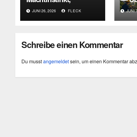
Fehleinschätzung und
syst
JUNI 26, 2026
FLECK
JUNI 7
die Grenzen
Denk
intellektueller
Deut
Urteilskraft
Schreibe einen Kommentar
Du musst
angemeldet
sein, um einen Kommentar ab