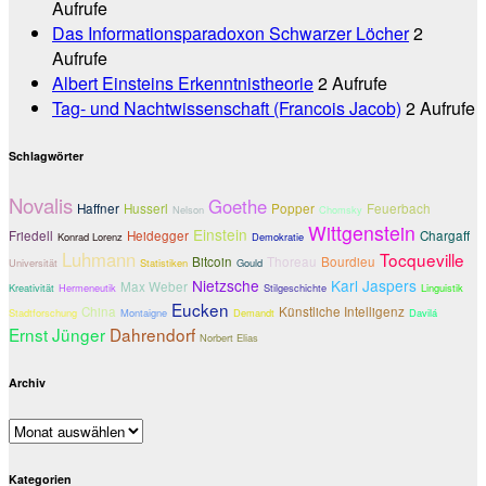
Aufrufe
Das Informationsparadoxon Schwarzer Löcher
2
Aufrufe
Albert Einsteins Erkenntnistheorie
2 Aufrufe
Tag- und Nachtwissenschaft (Francois Jacob)
2 Aufrufe
Schlagwörter
Novalis
Goethe
Haffner
Husserl
Popper
Feuerbach
Nelson
Chomsky
Wittgenstein
Einstein
Friedell
Heidegger
Chargaff
Konrad Lorenz
Demokratie
Luhmann
Tocqueville
Bitcoin
Thoreau
Bourdieu
Universität
Statistiken
Gould
Nietzsche
Karl Jaspers
Max Weber
Kreativität
Hermeneutik
Stilgeschichte
Linguistik
Eucken
China
Künstliche Intelligenz
Stadtforschung
Montaigne
Demandt
Davilá
Ernst Jünger
Dahrendorf
Norbert Elias
Archiv
Archiv
Kategorien