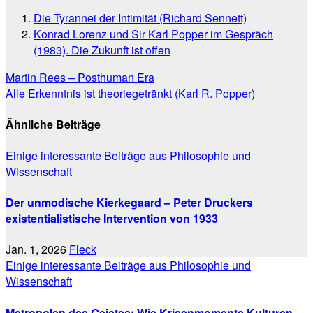
Die Tyrannei der Intimität (Richard Sennett)
Konrad Lorenz und Sir Karl Popper im Gespräch
(1983). Die Zukunft ist offen
Beitragsnavigation
Martin Rees – Posthuman Era
Alle Erkenntnis ist theoriegetränkt (Karl R. Popper)
Ähnliche Beiträge
Einige interessante Beiträge aus Philosophie und
Wissenschaft
Der unmodische Kierkegaard – Peter Druckers
existentialistische Intervention von 1933
Jan. 1, 2026
Fleck
Einige interessante Beiträge aus Philosophie und
Wissenschaft
Metropolen des Geistes: Wie Krisenmomente Kulturen