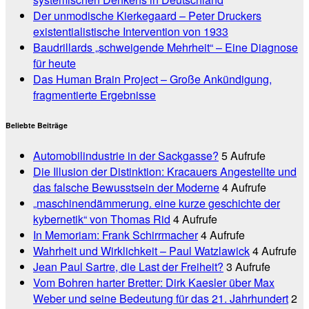
Der unmodische Kierkegaard – Peter Druckers
existentialistische Intervention von 1933
Baudrillards „schweigende Mehrheit“ – Eine Diagnose
für heute
Das Human Brain Project – Große Ankündigung,
fragmentierte Ergebnisse
Beliebte Beiträge
Automobilindustrie in der Sackgasse?
5 Aufrufe
Die Illusion der Distinktion: Kracauers Angestellte und
das falsche Bewusstsein der Moderne
4 Aufrufe
„maschinendämmerung. eine kurze geschichte der
kybernetik“ von Thomas Rid
4 Aufrufe
In Memoriam: Frank Schirrmacher
4 Aufrufe
Wahrheit und Wirklichkeit – Paul Watzlawick
4 Aufrufe
Jean Paul Sartre, die Last der Freiheit?
3 Aufrufe
Vom Bohren harter Bretter: Dirk Kaesler über Max
Weber und seine Bedeutung für das 21. Jahrhundert
2