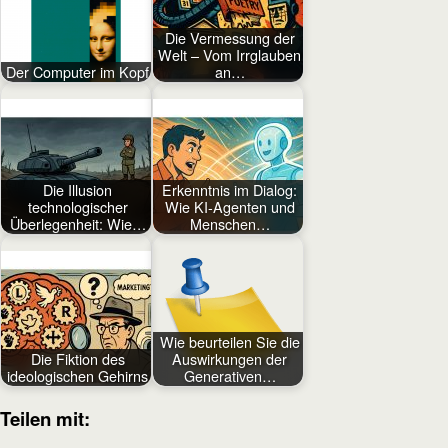
Die Vermessung der
Welt – Vom Irrglauben
Der Computer im Kopf
an…
Die Illusion
Erkenntnis im Dialog:
technologischer
Wie KI-Agenten und
Überlegenheit: Wie…
Menschen…
Wie beurteilen Sie die
Die Fiktion des
Auswirkungen der
ideologischen Gehirns
Generativen…
Teilen mit: