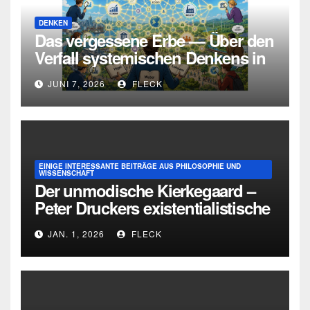
DENKEN
Das vergessene Erbe — Über den
Verfall systemischen Denkens in
Deutschland
JUNI 7, 2026
FLECK
EINIGE INTERESSANTE BEITRÄGE AUS PHILOSOPHIE UND
WISSENSCHAFT
Der unmodische Kierkegaard –
Peter Druckers existentialistische
Intervention von 1933
JAN. 1, 2026
FLECK