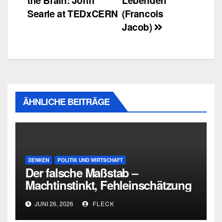
Searle at TEDxCERN
(Francois
Jacob)
ÄHNLICHE BEITRÄGE
DENKEN
POLITIK UND WIRTSCHAFT
Der falsche Maßstab –
Machtinstinkt, Fehleinschätzung
und die Grenzen intellektueller
JUNI 26, 2026
FLECK
Urteilskraft