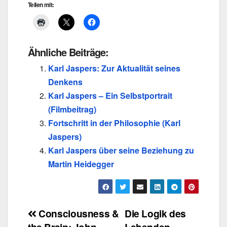
Teilen mit:
Ähnliche Beiträge:
Karl Jaspers: Zur Aktualität seines
Denkens
Karl Jaspers – Ein Selbstportrait
(Filmbeitrag)
Fortschritt in der Philosophie (Karl
Jaspers)
Karl Jaspers über seine Beziehung zu
Martin Heidegger
Beitragsnavigation
Consciousness &
Die Logik des
the Brain: John
Lebenden