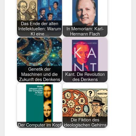
Das Ende der alten
Intellektuellen: Warum
In Memoriam: Karl-
KI eine…
Hermann Flach
Genetik der
Maschinen und die
Kant. Die Revolution
Zukunft des Denkens
des Denkens
Die Fiktion des
Der Computer im Kopf
ideologischen Gehirns