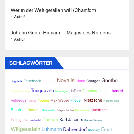
Wer in der Welt gefallen will (Chamfort)
1 Aufruf
Johann Georg Hamann – Magus des Nordens
1 Aufruf
SCHLAGWÖRTER
Novalis
Goethe
Feuerbach
China
Chargaff
Linguistik
Statistiken
Tocqueville
Haffner
Bourdieu
Bitcoin
Husserl
Stadtforschung
Montaigne
Nietzsche
Heidegger
Popper
Max Weber
Friedell
Gould
Norbert Elias
Einstein
Thoreau
Künstliche
Universität
Stilgeschichte
Demokratie
Eucken
Karl Jaspers
Intelligenz
Kreativität
Konrad Lorenz
Wittgenstein
Luhmann
Dahrendorf
Ernst
Chomsky