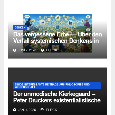
DENKEN
Das vergessene Erbe — Über den
Verfall systemischen Denkens in
Deutschland
JUNI 7, 2026
FLECK
EINIGE INTERESSANTE BEITRÄGE AUS PHILOSOPHIE UND
WISSENSCHAFT
Der unmodische Kierkegaard –
Peter Druckers existentialistische
Intervention von 1933
JAN. 1, 2026
FLECK