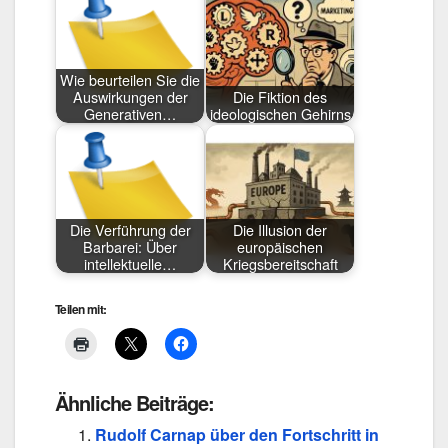
Wie beurteilen Sie die
Auswirkungen der
Die Fiktion des
Generativen…
ideologischen Gehirns
Die Verführung der
Die Illusion der
Barbarei: Über
europäischen
intellektuelle…
Kriegsbereitschaft
Teilen mit:
Ähnliche Beiträge:
Rudolf Carnap über den Fortschritt in