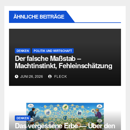
ÄHNLICHE BEITRÄGE
DENKEN
POLITIK UND WIRTSCHAFT
Der falsche Maßstab –
Machtinstinkt, Fehleinschätzung
und die Grenzen intellektueller
JUNI 26, 2026
FLECK
Urteilskraft
DENKEN
Das vergessene Erbe — Über den