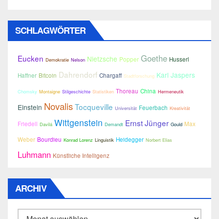
SCHLAGWÖRTER
Goethe
Eucken
Nietzsche
Popper
Husserl
Demokratie
Nelson
Dahrendorf
Karl Jaspers
Haffner
Bitcoin
Chargaff
Stadtforschung
Thoreau
China
Chomsky
Montaigne
Stilgeschichte
Statistiken
Hermeneutik
Novalis
Tocqueville
Einstein
Feuerbach
Universität
Kreativität
Wittgenstein
Ernst Jünger
Friedell
Max
Davilá
Demandt
Gould
Weber
Bourdieu
Heidegger
Konrad Lorenz
Linguistik
Norbert Elias
Luhmann
Künstliche Intelligenz
ARCHIV
Archiv