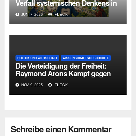
Verfall systemischen Denkens in
Deutschland
JUNI 7, 2026
FLECK
POLITIK UND WIRTSCHAFT
WISSENSCHAFTSGESCHICHTE
Die Verteidigung der Freiheit:
Raymond Arons Kampf gegen
den totalitären Geist
NOV. 9, 2025
FLECK
Schreibe einen Kommentar