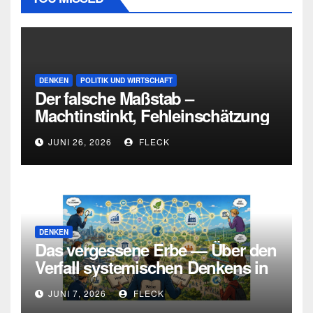
DENKEN
POLITIK UND WIRTSCHAFT
Der falsche Maßstab –
Machtinstinkt, Fehleinschätzung
und die Grenzen intellektueller
JUNI 26, 2026
FLECK
Urteilskraft
DENKEN
Das vergessene Erbe — Über den
Verfall systemischen Denkens in
Deutschland
JUNI 7, 2026
FLECK