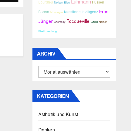
Luhmann
Bourdieu
Husserl
Norbert Elias
Ernst
Bitcoin
Künstliche Intelligenz
Montaigne
er
Jünger
Tocqueville
Chomsky
Gould
Nelson
Stadtforschung
ARCHIV
Archiv
KATEGORIEN
Ästhetik und Kunst
Denken