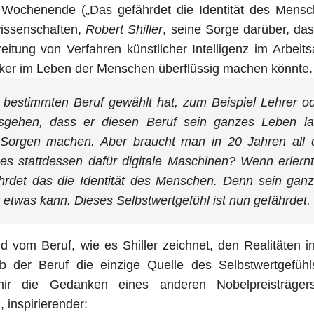
 Wochenende („Das gefährdet die Identität des Mensc
wissenschaften,
Robert Shiller
, seine Sorge darüber, das
reitung von Verfahren künstlicher Intelligenz im Arbeitsa
sanker im Leben der Menschen überflüssig machen könnte
 bestimmten Beruf gewählt hat, zum Beispiel Lehrer o
sgehen, dass er diesen Beruf sein ganzes Leben l
Sorgen machen. Aber braucht man in 20 Jahren all 
es stattdessen dafür digitale Maschinen? Wenn erlern
hrdet das die Identität des Menschen. Denn sein gan
r etwas kann. Dieses Selbstwertgefühl ist nun gefährdet.
ld vom Beruf, wie es Shiller zeichnet, den Realitäten i
 der Beruf die einzige Quelle des Selbstwertgefühls
r die Gedanken eines anderen Nobelpreisträger
n
, inspirierender: