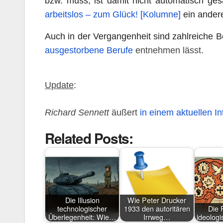
bzw. muss, ist damit nicht automatisch ges
arbeitslos – zum Glück!
[Kolumne]
ein ander
Auch in der Vergangenheit sind zahlreiche B
ausgestorbene Berufe
entnehmen l
ässt.
Update
:
Richard Sennett
äußert
in einem aktuellen In
Related Posts:
Die Illusion
Wie Peter Drucker
technologischer
1933 den autoritären
Die 
Überlegenheit: Wie…
Irrweg…
ideolog