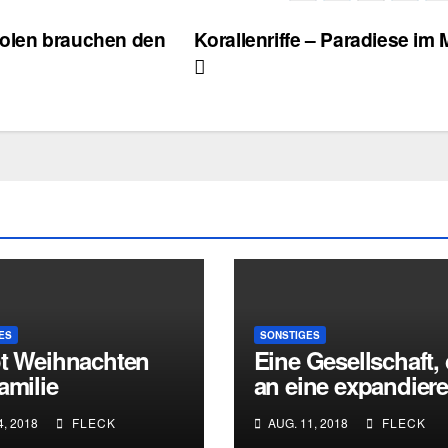
polen brauchen den
Korallenriffe – Paradiese im 
ES
SONSTIGES
ot Weihnachten
Eine Gesellschaft, 
amilie
an eine expandier
enstedt
Technologie gefess
4, 2018
FLECK
AUG. 11, 2018
FLECK
ist .. kann ihre