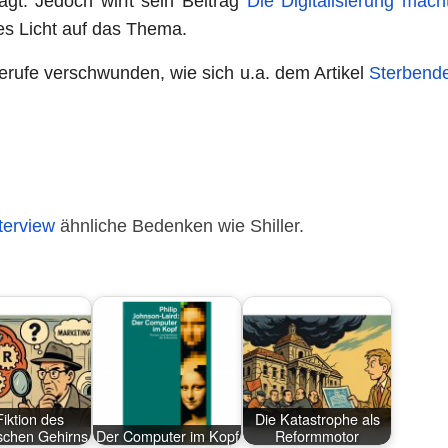
agt. Jedoch wirft sein Beitrag
Die Digitalisierung mach
es Licht auf das Thema.
erufe verschwunden, wie sich u.a. dem Artikel
Sterbend
terview
ähnliche Bedenken wie Shiller.
Fiktion des
Die Katastrophe als
ischen Gehirns
Der Computer im Kopf
Reformmotor