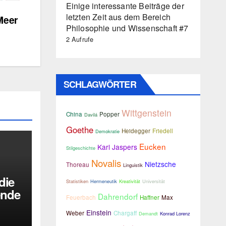
Einige interessante Beiträge der
letzten Zeit aus dem Bereich
Meer
Philosophie und Wissenschaft #7
2 Aufrufe
SCHLAGWÖRTER
Wittgenstein
China
Popper
Davilá
Goethe
Heidegger
Friedell
Demokratie
Eucken
Karl Jaspers
Stilgeschichte
Novalis
Nietzsche
Thoreau
Linguistik
die
Statistiken
Hermeneutik
Kreativität
Universität
ende
Dahrendorf
Feuerbach
Haffner
Max
elt
Einstein
Weber
Chargaff
Demandt
Konrad Lorenz