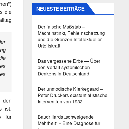
hen“)
NEUESTE BEITRÄGE
s die
lltag
Der falsche Maßstab –
.
Machtinstinkt, Fehleinschätzung
und die Grenzen intellektueller
der
Urteilskraft
ang
die
Das vergessene Erbe — Über
tes
den Verfall systemischen
Denkens in Deutschland
zes
Der unmodische Kierkegaard –
Peter Druckers existentialistische
n den
Intervention von 1933
 ist.
Baudrillards „schweigende
s für
Mehrheit“ – Eine Diagnose für