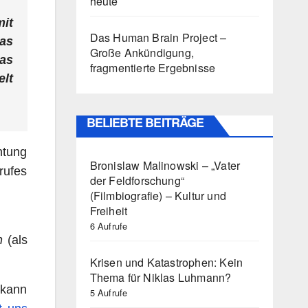
heute
mit
Das Human Brain Project –
as
Große Ankündigung,
das
fragmentierte Ergebnisse
elt
BELIEBTE BEITRÄGE
htung
Bronislaw Malinowski – „Vater
rufes
der Feldforschung“
(Filmbiografie) – Kultur und
Freiheit
6 Aufrufe
n
(als
Krisen und Katastrophen: Kein
Thema für Niklas Luhmann?
 kann
5 Aufrufe