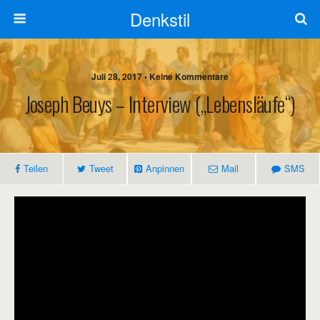
Denkstil
Juli 28, 2017 • Keine Kommentare
Joseph Beuys – Interview („Lebensläufe“)
Teilen
Tweet
Anpinnen
Mail
SMS