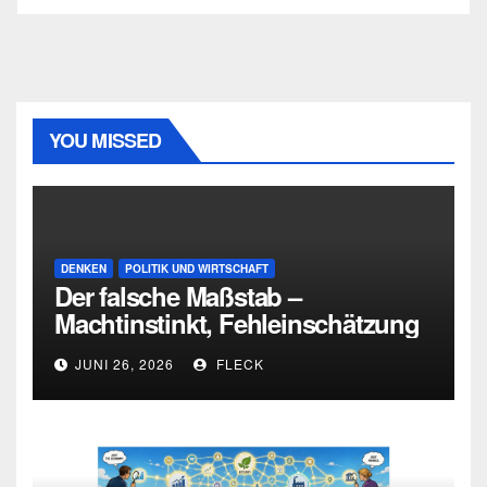
YOU MISSED
DENKEN
POLITIK UND WIRTSCHAFT
Der falsche Maßstab –
Machtinstinkt, Fehleinschätzung
und die Grenzen intellektueller
JUNI 26, 2026
FLECK
Urteilskraft