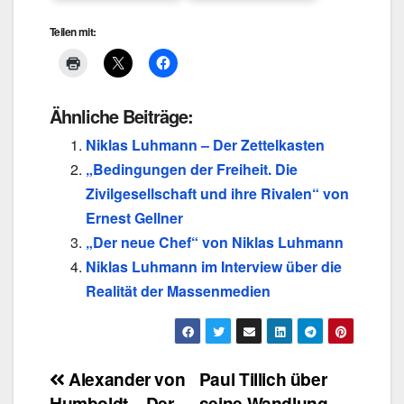
Teilen mit:
Ähnliche Beiträge:
Niklas Luhmann – Der Zettelkasten
„Bedingungen der Freiheit. Die
Zivilgesellschaft und ihre Rivalen“ von
Ernest Gellner
„Der neue Chef“ von Niklas Luhmann
Niklas Luhmann im Interview über die
Realität der Massenmedien
Beitragsnavigation
Alexander von
Paul Tillich über
Humboldt – Der
seine Wandlung