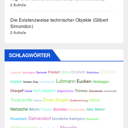
2 Aufrufe
Die Existenzweise technischer Objekte (Gilbert
Simondon)
2 Aufrufe
SCHLAGWÖRTER
Goethe
Einstein
Friedell
China
Linguistik
Montaigne
Demandt
Statistiken
Luhmann
Eucken
Husserl
Heidegger
Norbert Elias
Hermeneutik
Karl Jaspers
Chargaff
Thoreau
Davilá
Stilgeschichte
Demokratie
Universität
Tocqueville
Ernst Jünger
Haffner
Nelson
Stadtforschung
Nietzsche
Bitcoin
Popper
Bourdieu
Max Weber
Konrad Lorenz
Dahrendorf
Feuerbach
Künstliche Intelligenz
Kreativität
Novalis
Wittgenstein