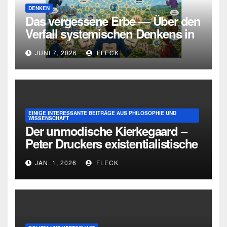
DENKEN
Das vergessene Erbe — Über den
Verfall systemischen Denkens in
Deutschland
JUNI 7, 2026
FLECK
EINIGE INTERESSANTE BEITRÄGE AUS PHILOSOPHIE UND
WISSENSCHAFT
Der unmodische Kierkegaard –
Peter Druckers existentialistische
Intervention von 1933
JAN. 1, 2026
FLECK