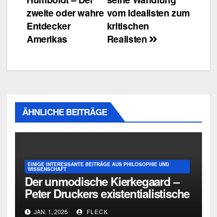
zweite oder wahre
vom Idealisten zum
Entdecker
kritischen
Amerikas
Realisten
ÄHNLICHE BEITRÄGE
EINIGE INTERESSANTE BEITRÄGE AUS PHILOSOPHIE UND
WISSENSCHAFT
Der unmodische Kierkegaard –
Peter Druckers existentialistische
Intervention von 1933
JAN. 1, 2026
FLECK