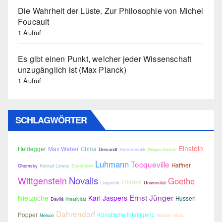
Die Wahrheit der Lüste. Zur Philosophie von Michel
Foucault
1 Aufruf
Es gibt einen Punkt, welcher jeder Wissenschaft
unzugänglich ist (Max Planck)
1 Aufruf
SCHLAGWÖRTER
Einstein
Heidegger
Max Weber
China
Demandt
Hermeneutik
Stilgeschichte
Luhmann
Tocqueville
Haffner
Chomsky
Konrad Lorenz
Statistiken
Novalis
Wittgenstein
Goethe
Friedell
Linguistik
Universität
Ernst Jünger
Nietzsche
Karl Jaspers
Husserl
Davilá
Kreativität
Dahrendorf
Popper
Künstliche Intelligenz
Nelson
Norbert Elias