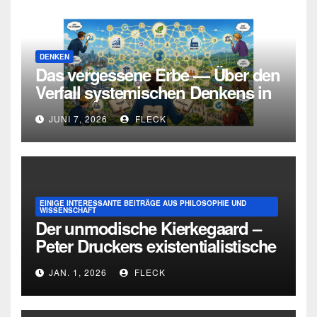
DENKEN
Das vergessene Erbe — Über den
Verfall systemischen Denkens in
Deutschland
JUNI 7, 2026
FLECK
EINIGE INTERESSANTE BEITRÄGE AUS PHILOSOPHIE UND
WISSENSCHAFT
Der unmodische Kierkegaard –
Peter Druckers existentialistische
Intervention von 1933
JAN. 1, 2026
FLECK