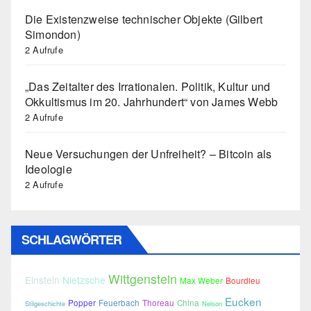
Die Existenzweise technischer Objekte (Gilbert
Simondon)
2 Aufrufe
„Das Zeitalter des Irrationalen. Politik, Kultur und
Okkultismus im 20. Jahrhundert“ von James Webb
2 Aufrufe
Neue Versuchungen der Unfreiheit? – Bitcoin als
Ideologie
2 Aufrufe
SCHLAGWÖRTER
Wittgenstein
Einstein
Nietzsche
Max Weber
Bourdieu
Eucken
Popper
Feuerbach
Thoreau
China
Stilgeschichte
Nelson