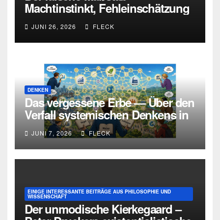
Machtinstinkt, Fehleinschätzung
und die Grenzen intellektueller
JUNI 26, 2026
FLECK
Urteilskraft
DENKEN
Das vergessene Erbe — Über den
Verfall systemischen Denkens in
Deutschland
JUNI 7, 2026
FLECK
EINIGE INTERESSANTE BEITRÄGE AUS PHILOSOPHIE UND
WISSENSCHAFT
Der unmodische Kierkegaard –