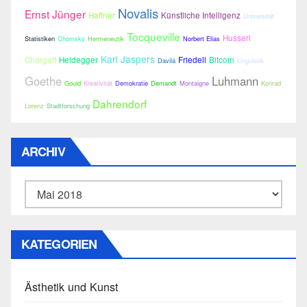
Novalis
Ernst Jünger
Haffner
Künstliche Intelligenz
Universität
Tocqueville
Husserl
Statistiken
Chomsky
Hermeneutik
Norbert Elias
Karl Jaspers
Chargaff
Heidegger
Friedell
Bitcoin
Davilá
Linguistik
Goethe
Luhmann
Gould
Kreativität
Demokratie
Demandt
Montaigne
Konrad
Dahrendorf
Lorenz
Stadtforschung
ARCHIV
Archiv
KATEGORIEN
Ästhetik und Kunst