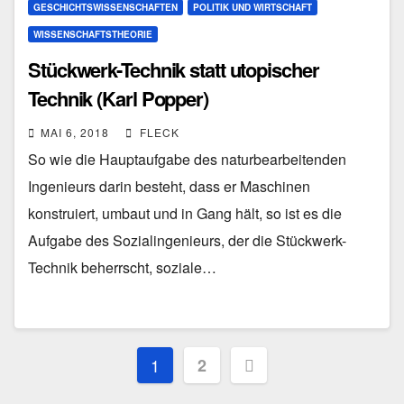
GESCHICHTSWISSENSCHAFTEN
POLITIK UND WIRTSCHAFT
WISSENSCHAFTSTHEORIE
Stückwerk-Technik statt utopischer
Technik (Karl Popper)
MAI 6, 2018
FLECK
So wie die Hauptaufgabe des naturbearbeitenden
Ingenieurs darin besteht, dass er Maschinen
konstruiert, umbaut und in Gang hält, so ist es die
Aufgabe des Sozialingenieurs, der die Stückwerk-
Technik beherrscht, soziale…
Seitennummerierung
1
2
der