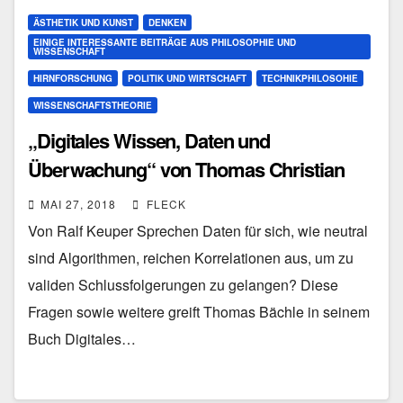
ÄSTHETIK UND KUNST
DENKEN
EINIGE INTERESSANTE BEITRÄGE AUS PHILOSOPHIE UND
WISSENSCHAFT
HIRNFORSCHUNG
POLITIK UND WIRTSCHAFT
TECHNIKPHILOSOHIE
WISSENSCHAFTSTHEORIE
„Digitales Wissen, Daten und
Überwachung“ von Thomas Christian
Bächle
MAI 27, 2018
FLECK
Von Ralf Keuper Sprechen Daten für sich, wie neutral
sind Algorithmen, reichen Korrelationen aus, um zu
validen Schlussfolgerungen zu gelangen? Diese
Fragen sowie weitere greift Thomas Bächle in seinem
Buch Digitales…