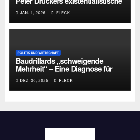
Peter Druckers existentialistische
Intervention von 1933
JAN. 1, 2026
FLECK
POLITIK UND WIRTSCHAFT
Baudrillards „schweigende
Mehrheit“ – Eine Diagnose für
heute
DEZ. 30, 2025
FLECK