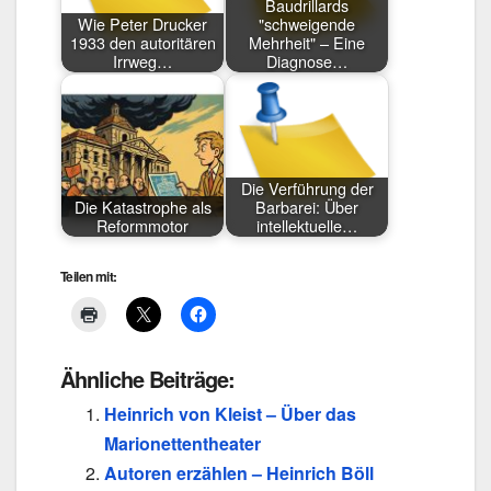
Baudrillards
Wie Peter Drucker
"schweigende
1933 den autoritären
Mehrheit" – Eine
Irrweg…
Diagnose…
Die Verführung der
Die Katastrophe als
Barbarei: Über
Reformmotor
intellektuelle…
Teilen mit:
Ähnliche Beiträge:
Heinrich von Kleist – Über das
Marionettentheater
Autoren erzählen – Heinrich Böll