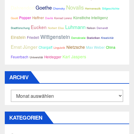
Novalis
Goethe
Dahrendorf
Chomsky
Hermeneutik
Stilgeschichte
Popper
Haffner
Künstliche Intelligenz
Gould
Davilá
Konrad Lorenz
Luhmann
Eucken
Stadtforschung
Norbert Elias
Nelson
Demandt
Wittgenstein
Einstein
Friedell
Demokratie
Statistiken
Kreativität
Ernst Jünger
Nietzsche
Chargaff
Max Weber
China
Linguistik
Karl Jaspers
Feuerbach
Heidegger
Universität
ARCHIV
Archiv
KATEGORIEN