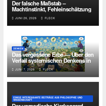
Der falsche Maßstab –
Machtinstinkt, Fehleinschätzung
und die Grenzen intellektueller
JUNI 26, 2026
FLECK
Urteilskraft
DENKEN
Das vergessene Erbe — Über den
Verfall systemischen Denkens in
Deutschland
JUNI 7, 2026
FLECK
EINIGE INTERESSANTE BEITRÄGE AUS PHILOSOPHIE UND
WISSENSCHAFT
Der unmodische Kierkegaard –