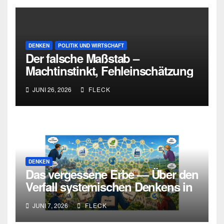
DENKEN
POLITIK UND WIRTSCHAFT
Der falsche Maßstab –
Machtinstinkt, Fehleinschätzung
und die Grenzen intellektueller
JUNI 26, 2026
FLECK
Urteilskraft
DENKEN
Das vergessene Erbe — Über den
Verfall systemischen Denkens in
Deutschland
JUNI 7, 2026
FLECK