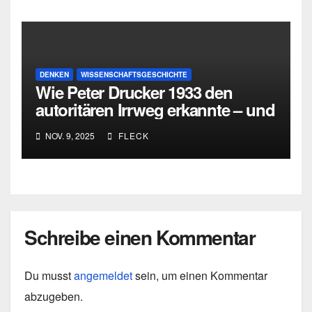
DENKEN
WISSENSCHAFTSGESCHICHTE
Wie Peter Drucker 1933 den
autoritären Irrweg erkannte – und
den dritten Weg zwischen
NOV. 9, 2025
FLECK
Totalitarismus und Liberalismus
entwickelte
Schreibe einen Kommentar
Du musst
angemeldet
sein, um einen Kommentar
abzugeben.