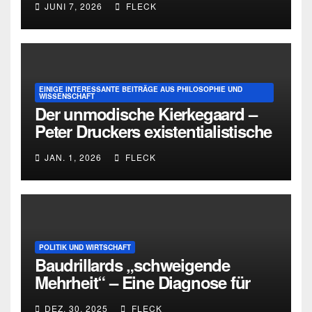
JUNI 7, 2026
FLECK
EINIGE INTERESSANTE BEITRÄGE AUS PHILOSOPHIE UND
WISSENSCHAFT
Der unmodische Kierkegaard –
Peter Druckers existentialistische
Intervention von 1933
JAN. 1, 2026
FLECK
POLITIK UND WIRTSCHAFT
Baudrillards „schweigende
Mehrheit“ – Eine Diagnose für
heute
DEZ. 30, 2025
FLECK