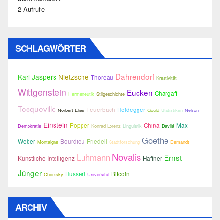
2 Aufrufe
SCHLAGWÖRTER
Dahrendorf
Karl Jaspers
Nietzsche
Thoreau
Kreativität
Wittgenstein
Eucken
Chargaff
Hermeneutik
Stilgeschichte
Tocqueville
Feuerbach
Heidegger
Norbert Elias
Gould
Statistiken
Nelson
Einstein
Popper
China
Max
Demokratie
Konrad Lorenz
Linguistik
Davilá
Goethe
Weber
Bourdieu
Friedell
Montaigne
Stadtforschung
Demandt
Novalis
Luhmann
Ernst
Künstliche Intelligenz
Haffner
Jünger
Husserl
Bitcoin
Chomsky
Universität
ARCHIV