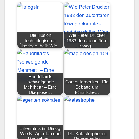
Die Illusion
Wie Peter Drucker
technologischer
1933 den autoritären
Überlegenheit: Wie…
Irrweg…
Baudrillards
"schweigende
Computerdenken. Die
Mehrheit" – Eine
Debatte um
Diagnose…
künstliche…
Erkenntnis im Dialog:
Wie KI-Agenten und
Die Katastrophe als
Menschen…
Reformmotor