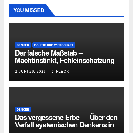
YOU MISSED
DENKEN
POLITIK UND WIRTSCHAFT
Der falsche Maßstab –
Machtinstinkt, Fehleinschätzung
und die Grenzen intellektueller
JUNI 26, 2026
FLECK
Urteilskraft
DENKEN
Das vergessene Erbe — Über den
Verfall systemischen Denkens in
Deutschland