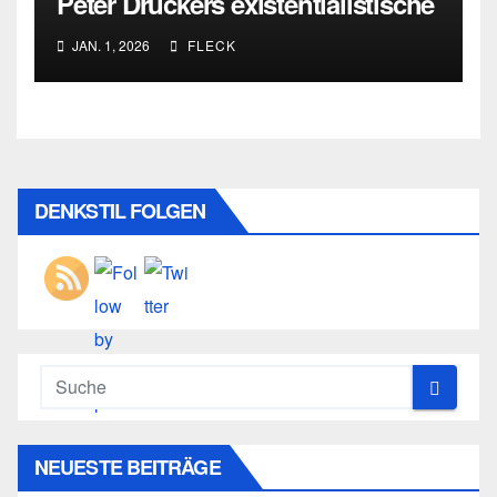
Peter Druckers existentialistische
Intervention von 1933
JAN. 1, 2026
FLECK
DENKSTIL FOLGEN
NEUESTE BEITRÄGE