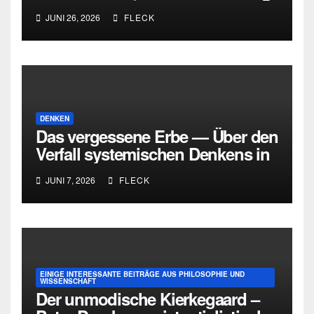
und die Grenzen intellektueller
JUNI 26, 2026
FLECK
Urteilskraft
DENKEN
Das vergessene Erbe — Über den
Verfall systemischen Denkens in
Deutschland
JUNI 7, 2026
FLECK
EINIGE INTERESSANTE BEITRÄGE AUS PHILOSOPHIE UND
WISSENSCHAFT
Der unmodische Kierkegaard –