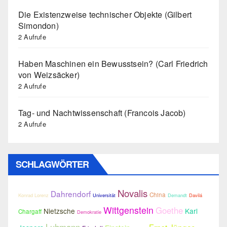
Die Existenzweise technischer Objekte (Gilbert
Simondon)
2 Aufrufe
Haben Maschinen ein Bewusstsein? (Carl Friedrich
von Weizsäcker)
2 Aufrufe
Tag- und Nachtwissenschaft (Francois Jacob)
2 Aufrufe
SCHLAGWÖRTER
Novalis
Dahrendorf
China
Konrad Lorenz
Universität
Demandt
Davilá
Wittgenstein
Goethe
Nietzsche
Karl
Chargaff
Demokratie