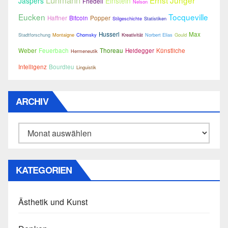
Luhmann
Ernst Jünger
Jaspers
Einstein
Friedell
Nelson
Eucken
Tocqueville
Haffner
Bitcoin
Popper
Stilgeschichte
Statistiken
Husserl
Max
Stadtforschung
Montaigne
Chomsky
Kreativität
Norbert Elias
Gould
Weber
Feuerbach
Thoreau
Heidegger
Künstliche
Hermeneutik
Intelligenz
Bourdieu
Linguistik
ARCHIV
Archiv
KATEGORIEN
Ästhetik und Kunst