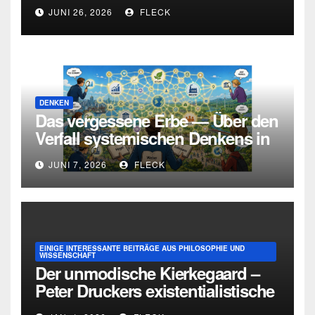
und die Grenzen intellektueller
JUNI 26, 2026
FLECK
Urteilskraft
DENKEN
Das vergessene Erbe — Über den
Verfall systemischen Denkens in
Deutschland
JUNI 7, 2026
FLECK
EINIGE INTERESSANTE BEITRÄGE AUS PHILOSOPHIE UND
WISSENSCHAFT
Der unmodische Kierkegaard –
Peter Druckers existentialistische
Intervention von 1933