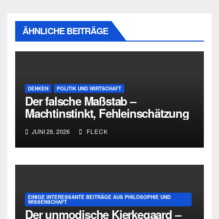
ÄHNLICHE BEITRÄGE
DENKEN
POLITIK UND WIRTSCHAFT
Der falsche Maßstab –
Machtinstinkt, Fehleinschätzung
und die Grenzen intellektueller
JUNI 26, 2026
FLECK
Urteilskraft
EINIGE INTERESSANTE BEITRÄGE AUS PHILOSOPHIE UND
WISSENSCHAFT
Der unmodische Kierkegaard –