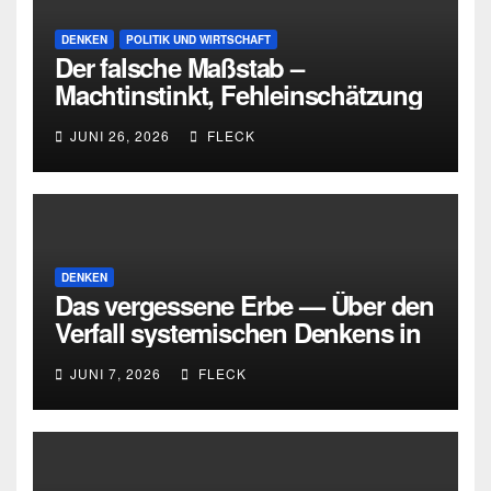
DENKEN
POLITIK UND WIRTSCHAFT
Der falsche Maßstab –
Machtinstinkt, Fehleinschätzung
und die Grenzen intellektueller
JUNI 26, 2026
FLECK
Urteilskraft
DENKEN
Das vergessene Erbe — Über den
Verfall systemischen Denkens in
Deutschland
JUNI 7, 2026
FLECK