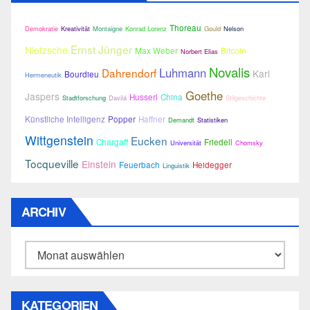
Thoreau
Demokratie
Kreativität
Montaigne
Konrad Lorenz
Gould
Nelson
Ernst Jünger
Nietzsche
Max Weber
Bitcoin
Norbert Elias
Novalis
Luhmann
Dahrendorf
Karl
Bourdieu
Hermeneutik
Goethe
Jaspers
Husserl
China
Stadtforschung
Davilá
Stilgeschichte
Künstliche Intelligenz
Popper
Haffner
Demandt
Statistiken
Wittgenstein
Eucken
Chargaff
Friedell
Universität
Chomsky
Tocqueville
Einstein
Feuerbach
Heidegger
Linguistik
ARCHIV
Archiv
KATEGORIEN