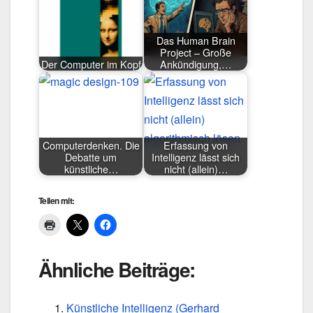
Das Human Brain
Project – Große
Der Computer im Kopf
Ankündigung,…
Computerdenken. Die
Erfassung von
Debatte um
Intelligenz lässt sich
künstliche…
nicht (allein)…
Teilen mit:
Ähnliche Beiträge:
Künstliche Intelligenz (Gerhard