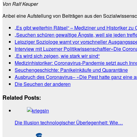
Von Ralf Keuper
Anbei eine Aufstellung von Beiträgen aus den Sozialwissensch
„Es gibt weiterhin Rätsel“ – Mediziner und Historiker z
„Seuchen schüren gewaltige Ängste, weil sie jeden tref
Leipziger Soziologe warnt vor vorschneller Ausgangssp
Interview mit Luzerner Politikwissenschaftler
«Die Corona
„Es wird sich zeigen, wie stark wir sind“
Medizinhistoriker: Coronavirus-Pandemie setzt auch Inno
Seuchengeschichte: Panikeinkäufe und Quarantäne
Ausbruch des Coronavirus
–
«Die Pest hatte ganz eine 
Die Seuchen der anderen
Related Posts:
Die Illusion technologischer Überlegenheit: Wie…