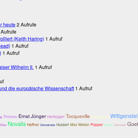
r heute
2 Aufrufe
 Aufrufe
liert (Keith Haring)
1 Aufruf
head)
1 Aufruf
)
1 Aufruf
iser Wilhelm II.
1 Aufruf
uf
 und die europäische Wissenschaft
1 Aufruf
Wittgenste
Ernst Jünger
Tocqueville
Thoreau
Heidegger
ng
Stilgeschichte
Novalis
Goe
Haffner
Husserl
Max Weber
Popper
 Elias
Demokratie
Nelson
Demandt