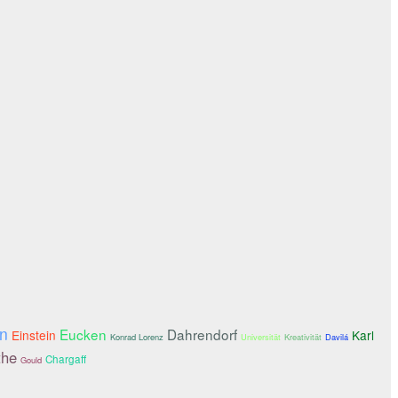
in
Eucken
Dahrendorf
Einstein
Karl
Konrad Lorenz
Universität
Kreativität
Davilá
the
Chargaff
Gould