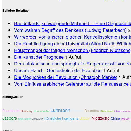
Beliebte Beiträge
Baudrillards „schweigende Mehrheit“ – Eine Diagnose fü
Vom wahren Begriff des Denkens (Ludwig Feuerbach)
2
Wir werden von unseren eigenen Kontrollsystemen kontrol
Die Rechtfertigung einer Universität (Alfred North White
Hauptmangel der tätigen Menschen (Friedrich Nietzsche
Die Kunst der Prognose
1 Aufruf
Der autokratische und sprunghafte Regierungsstil von Ka
Unsere Hand – Geniestreich der Evolution
1 Aufruf
Die Möglichkeit der Revolution (Christoph Menke)
1 Aufr
Vom Einfluss arabischer Gelehrter auf die Renaissance
Schlagwörter
Luhmann
Feuerbach
Friedell
Bourdieu
Chomsky
Hermeneutik
Statistiken
Stadtforschu
Jaspers
Nietzsche
Künstliche Intelligenz
Bitcoin
China
Montaigne
Linguistik
Norbert
Archiv