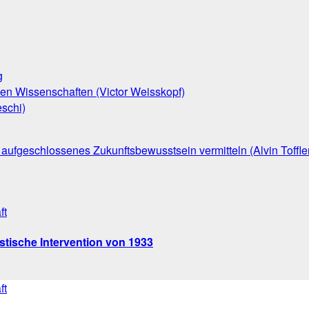
g
den Wissenschaften (Victor Weisskopf)
schi)
aufgeschlossenes Zukunftsbewusstsein vermitteln (Alvin Toffle
ft
stische Intervention von 1933
ft