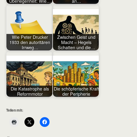
Überlegenheit: Wie…
an…
Wie Peter Drucker
Zwischen Geist und
1933 den autoritären
Macht – Hegels
Irrweg…
Schatten und die…
Die Katastrophe als
Die schöpferische Kraft
Reformmotor
der Peripherie
Teilen mit: