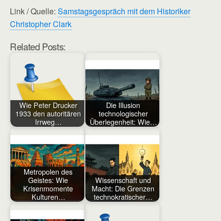
Link / Quelle:
Samstagsgespräch mit dem Historiker
Christopher Clark
Related Posts:
Wie Peter Drucker
Die Illusion
1933 den autoritären
technologischer
Irrweg…
Überlegenheit: Wie…
Metropolen des
Geistes: Wie
Wissenschaft und
Krisenmomente
Macht: Die Grenzen
Kulturen…
technokratischer…